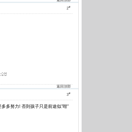
返回頂部
#
2
返回頂部
#
3
多多努力! 否則孩子只是前途似"咁"