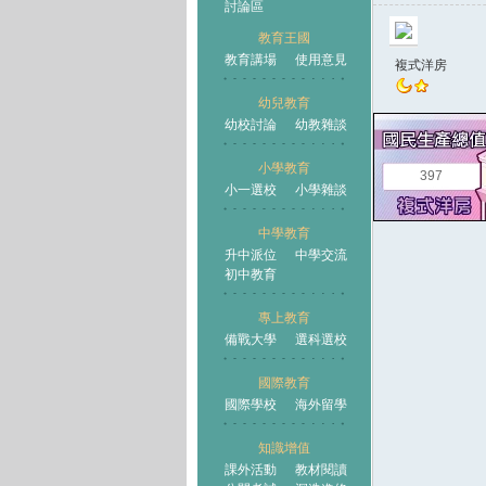
討論區
教育王國
教育講場
使用意見
複式洋房
幼兒教育
幼校討論
幼教雜談
王國
小學教育
397
小一選校
小學雜談
中學教育
升中派位
中學交流
初中教育
專上教育
備戰大學
選科選校
國際教育
國際學校
海外留學
知識增值
課外活動
教材閱讀