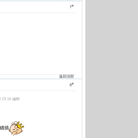
#
7
返回頂部
#
8
 15:16 編輯
繼續插