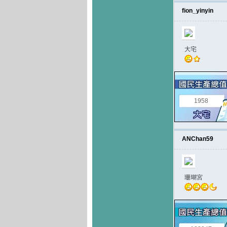
fion_yinyin
大宅
1958
ANChan59
珊瑚宮