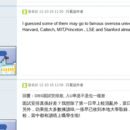
發表於 12-10-16 11:50
|
只看該作者
I guessed some of them may go to famous oversea univer
Harvard, Caltech, MIT,Princeton , LSE and Stanford alre
發表於 12-10-16 12:06
|
只看該作者
回覆：DBS面試安排差, 入U率是不是也一樣差
面試安排真係好差？我想除了第一日早上較混亂外，當
另外，叻果批大多數揀讀IB,一係早已收到本地大學取
校，當中都有讀唔上嘅學生啦!