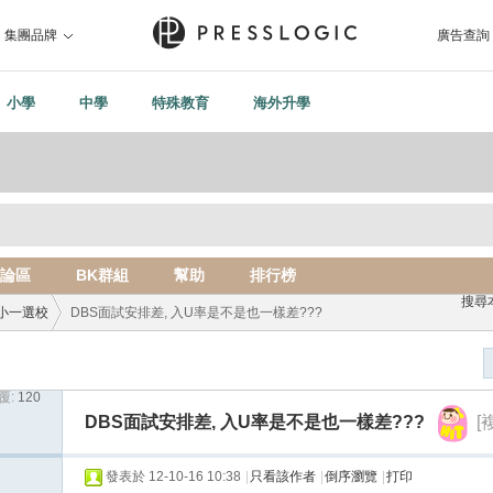
集團品牌
廣告查詢
小學
中學
特殊教育
海外升學
論區
BK群組
幫助
排行榜
搜尋
小一選校
DBS面試安排差, 入U率是不是也一樣差???
覆:
120
›
DBS面試安排差, 入U率是不是也一樣差???
[
發表於 12-10-16 10:38
|
只看該作者
|
倒序瀏覽
|
打印