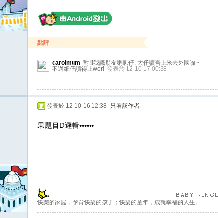
點評
carolmum
對!!!我識朋友喇叭仔, 大仔讀吾上米去外國囉~
不過細仔讀得上wor!
發表於 12-10-17 00:38
發表於 12-10-16 12:38
|
只看該作者
果題目D邏輯••••••
快樂的家庭，孕育快樂的孩子；快樂的童年，成就幸福的人生。