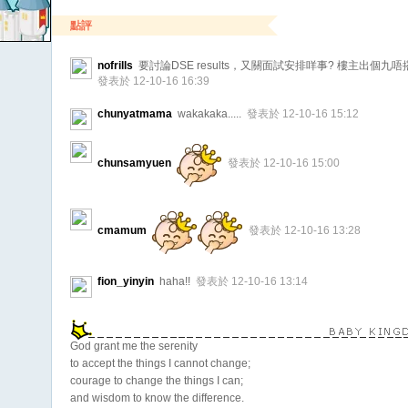
點評
nofrills
要討論DSE results，又關面試安排咩事? 樓主出
發表於 12-10-16 16:39
chunyatmama
wakakaka.....
發表於 12-10-16 15:12
chunsamyuen
發表於 12-10-16 15:00
cmamum
發表於 12-10-16 13:28
fion_yinyin
haha!!
發表於 12-10-16 13:14
God grant me the serenity
to accept the things I cannot change;
courage to change the things I can;
and wisdom to know the difference.