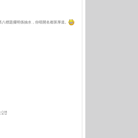
個九唔搭八標題擺明係抽水，你唔開名都算厚道。