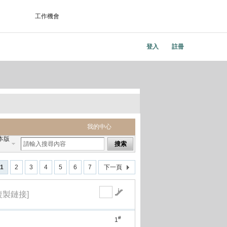
工作機會
登入
註冊
我的中心
本版
搜索
1
2
3
4
5
6
7
下一頁
複製鏈接]
#
1