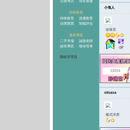
公開考試
深造進修
小曳人
特殊教育
特殊教育
資優教育
自閉寶寶
智能評估
珍珠宮
徵求專區
二手市場
誠徵老師
組班專區
徵保母車
聯絡管理員
33554
sitsasa
複式洋房