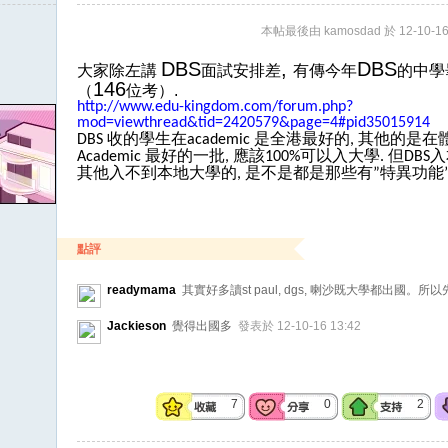
本帖最後由 kamosdad 於 12-10-16
DBS
,
DBS
大家除左講
面試安排差
有傳今年
的中學
146
（
位考）
.
http://www.edu-kingdom.com/forum.php?
mod=viewthread&tid=2420579&page=4#pid35015914
收的學生在
是全港最好的
其他的是在
DBS
academic
,
最好的一批
應該
可以入大學
但
入
Academic
,
100%
.
DBS
其他入不到本地大學的
是不是都是那些有
特異功能
,
”
點評
readymama
其實好多讀st paul, dgs, 喇沙既大學都出國
Jackieson
覺得出國多
發表於 12-10-16 13:42
7
0
2