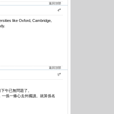
返回頂部
#
4
sities like Oxford, Cambridge,
ady.
返回頂部
#
5
日下午已無問題了。
錄，一係一條心去外國讀。就算係名