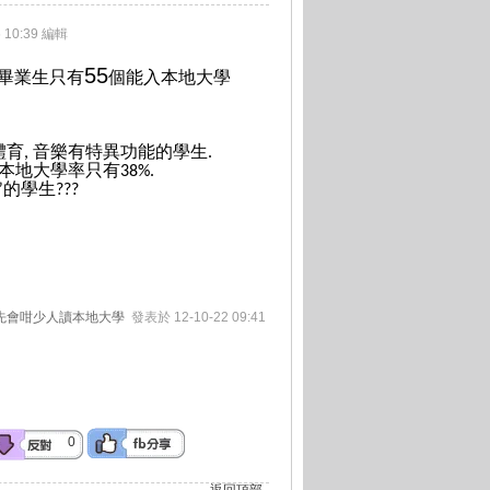
 10:39 編輯
55
畢業生只有
個能入本地大學
體育
音樂有特異功能的學生
,
.
本地大學率只有
38%.
的學生
”
???
。所以先會咁少人讀本地大學
發表於 12-10-22 09:41
0