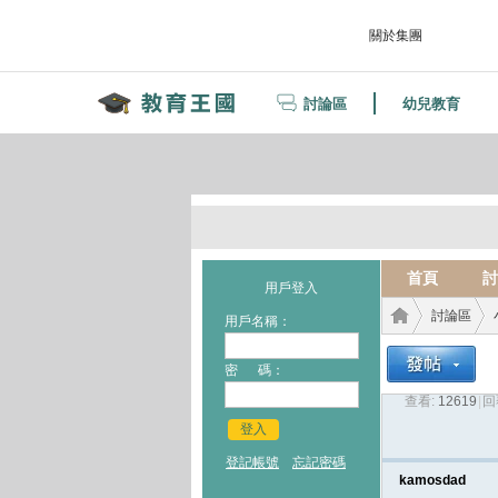
關於集團
討論區
幼兒教育
首頁
討
用戶登入
討論區
用戶名稱：
密 碼：
查看:
12619
|
回
教育
›
›
登入
登記帳號
忘記密碼
kamosdad