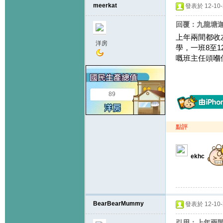
meerkat
發表於 12-10-2
回覆：九龍塘迦南
上年兩間都收左，
洋房
學，一班8至
嘅班主任頭嗰
89
點評
ekhc
BearBearMummy
發表於 12-10-2
引用：上年兩間