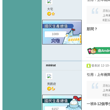
大宅
原帖
上年兩
8至12
那間？
1089
minirat
發表於 12-10-2
引用：上年兩間
男爵府
原帖
上年兩
8至12
一班8-12個
6157