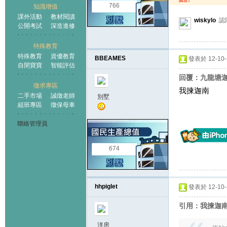
766
知識增值
課外活動
教材閱讀
wiskylo
認
公開考試
深造進修
特殊教育
特殊教育
資優教育
BBEAMES
發表於 12-10-1
自閉寶寶
智能評估
回覆：九龍塘迦南
徵求專區
我揀迦南
二手市場
誠徵老師
別墅
組班專區
徵保母車
聯絡管理員
674
hhpiglet
發表於 12-10-1
引用：我揀迦南
洋房