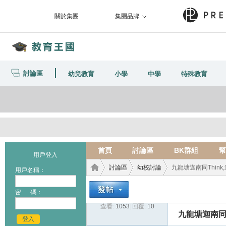
關於集團
集團品牌
討論區
幼兒教育
小學
中學
特殊教育
首頁
討論區
BK群組
幫
用戶登入
討論區
幼校討論
九龍塘迦南同Think
用戶名稱：
密 碼：
查看:
1053
|
回覆:
10
教育
›
›
›
九龍塘迦南同T
登入