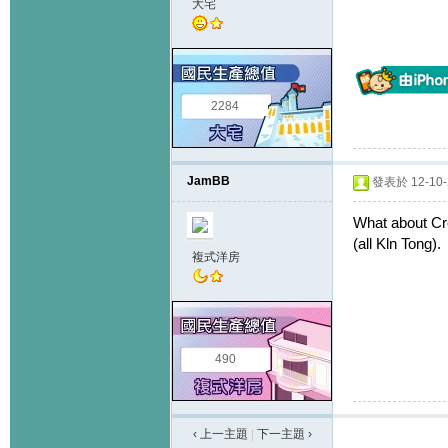
大宅
2284
JamBB
發表於 12-10-2
What about Cre
(all Kln Tong
複式洋房
490
‹ 上一主題
|
下一主題
›