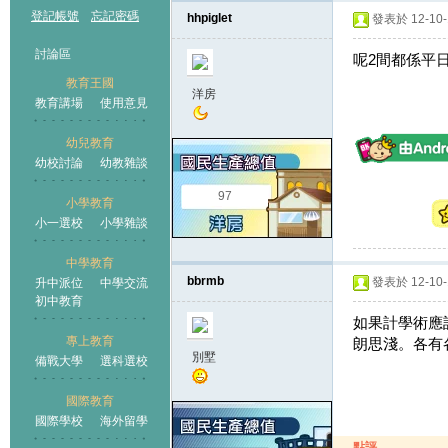
登記帳號
忘記密碼
hhpiglet
發表於 12-10-1
討論區
呢2間都係平日
教育王國
洋房
教育講場
使用意見
幼兒教育
幼校討論
幼教雜談
王國
97
小學教育
小一選校
小學雜談
中學教育
bbrmb
發表於 12-10-1
升中派位
中學交流
初中教育
如果計學術應
專上教育
朗思淺。各有
別墅
備戰大學
選科選校
國際教育
國際學校
海外留學
點評