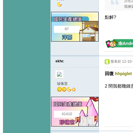
原帖
我揀
點解?
97
ekhc
發表於 12-10-2
回復
hhpiglet
珍珠宮
2 間我都幾鍾
41410