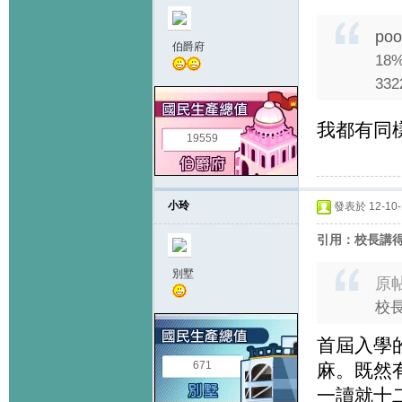
poo
伯爵府
18% 
332
我都有同
19559
小玲
發表於 12-10-1
引用：校長講得
別墅
原
校
首屆入學
671
麻。既然
一讀就十二