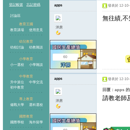
登記帳號
忘記密碼
apps
發表於 12-10-1
討論區
無往績,不
教育王國
洋房
教育講場
使用意見
幼兒教育
幼校討論
幼教雜談
王國
60
小學教育
小一選校
小學雜談
中學教育
apps
發表於 12-10-1
升中派位
中學交流
初中教育
回覆：apps 
請教老師
專上教育
洋房
備戰大學
選科選校
國際教育
國際學校
海外留學