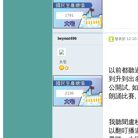
1791
beywat496
發表於 12-10-1
大宅
以前都聽
到升到出名
公開試, 
2136
朗誦比賽,
我聽聞盧
以翻叮播道