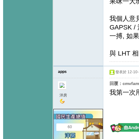
果咪一大
我個人意見,
GAPSK 
一搏, 如
與 LHT
apps
發表於 12-10-1
回覆：cmvfam
我第一次用
洋房
60