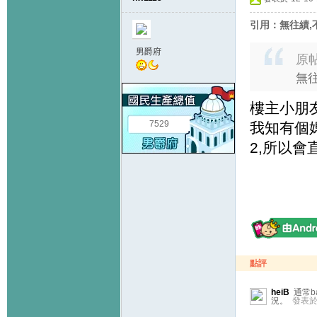
引用：無往績,不
男爵府
原
無往
樓主小朋友
7529
我知有個媽
2,所以會
點評
heiB
通常b
況。
發表於 1