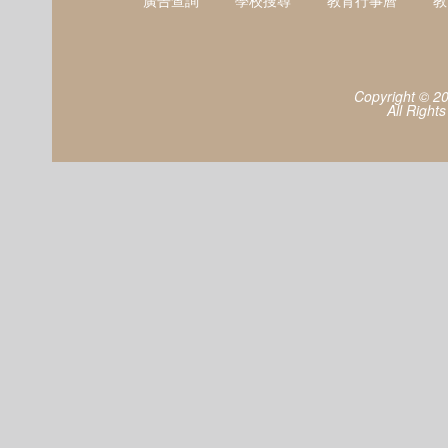
廣告查詢
學校搜尋
教育行事曆
教
Copyright © 2
All Right