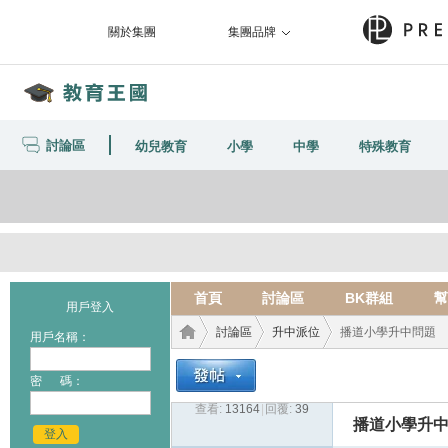
關於集團
集團品牌
討論區
幼兒教育
小學
中學
特殊教育
首頁
討論區
BK群組
幫
用戶登入
討論區
升中派位
播道小學升中問題
用戶名稱：
密 碼：
查看:
13164
|
回覆:
39
教育
›
›
›
播道小學升
登入