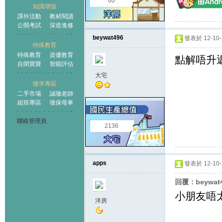
60
知識增值
課外活動
教材閱讀
公開考試
深造進修
beywat496
發表於 12-10-1
特殊教育
特殊教育
資優教育
點解唔升返
自閉寶寶
智能評估
大宅
徵求專區
二手市場
誠徵老師
組班專區
徵保母車
聯絡管理員
2136
apps
發表於 12-10-1
回覆：beywat
小朋友唔
洋房