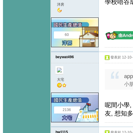
學校唔谷成
洋房
60
beywat496
發表於 12-10-1
app
大宅
小
呢間小學,
2136
友, 想知
hw1115
發表於 12-10-1