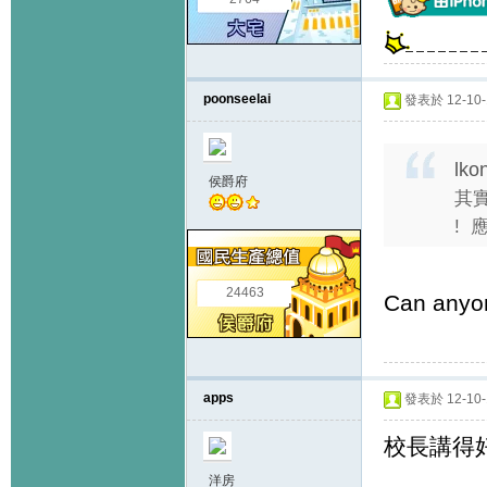
poonseelai
發表於 12-10-1
lko
侯爵府
其實
! 
24463
Can anyon
apps
發表於 12-10-1
校長講得好
洋房