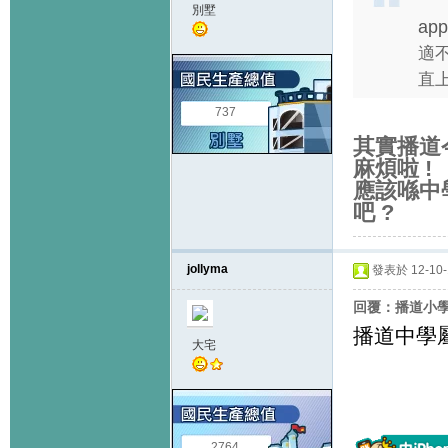
別墅
app
適不
直上
737
其實播道
麻煩啦
!
應該喺中
吧
?
jollyma
發表於 12-10-1
回覆：播道小
播道中學屬
大宅
2764