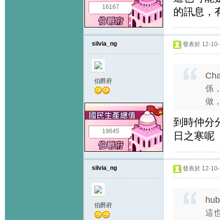
16167
的訊息，
silvia_ng
發表於 12-10-1
Cha
伯爵府
係
做，
到時仲分分
19645
日之寒呢
silvia_ng
發表於 12-10-1
hub
伯爵府
這