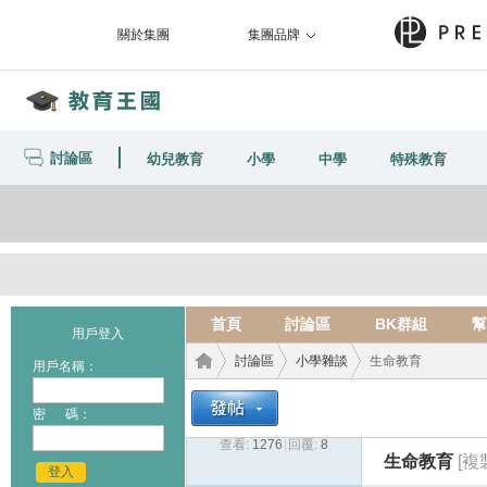
關於集團
集團品牌
討論區
幼兒教育
小學
中學
特殊教育
首頁
討論區
BK群組
幫
用戶登入
討論區
小學雜談
生命教育
用戶名稱：
密 碼：
查看:
1276
|
回覆:
8
教育
›
›
›
生命教育
[複
登入