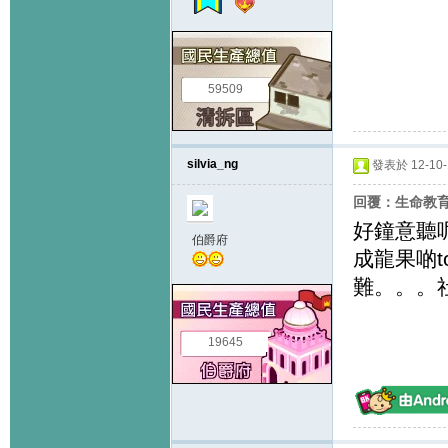
59509
silvia_ng
發表於 12-10-1
回覆：生命教
好鐘意聽呢
伯爵府
成龍果啲t
難。。。
19645