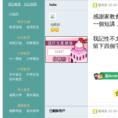
登記帳號
忘記密碼
huba
發表於 12-10-1
討論區
感謝家教
教育王國
一個短講
伯爵府
教育講場
使用意見
我記性不
幼兒教育
幼校討論
幼教雜談
王國
留下四個
16167
小學教育
小一選校
小學雜談
中學教育
升中派位
中學交流
初中教育
專上教育
備戰大學
選科選校
國際教育
國際學校
海外留學
已刪除用戶
發表於 12-10-1