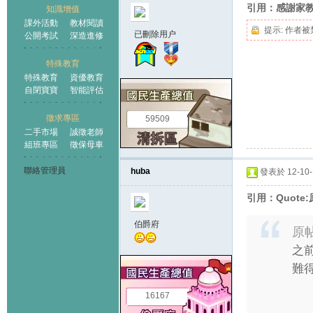
引用：感謝家
知識增值
課外活動
教材閱讀
提示:
作者被
已刪除用户
公開考試
深造進修
特殊教育
特殊教育
資優教育
自閉寶寶
智能評估
徵求專區
59509
二手市場
誠徵老師
組班專區
徵保母車
聯絡管理員
huba
發表於 12-10-1
引用：Quote:
伯爵府
原
之
難
16167