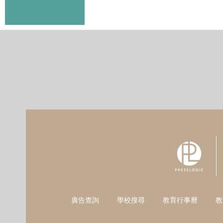
廣告查詢
學校搜尋
教育行事曆
教