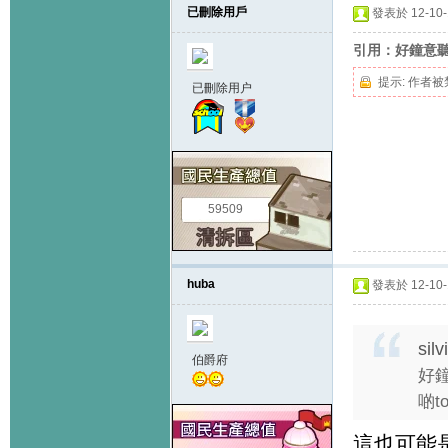
已刪除用戶
發表於 12-10-1
引用：好鐘意聽呢
提示:
作者被
已刪除用户
59509
huba
發表於 12-10-1
sil
伯爵府
好鐘
啲t
這也可能