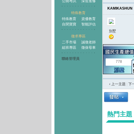
公開考試
深造進修
KAMIKASHUN
特殊教育
特殊教育
資優教育
自閉寶寶
智能評估
別墅
徵求專區
二手市場
誠徵老師
組班專區
徵保母車
聯絡管理員
778
‹ 上一主題
|
下
熱門主題