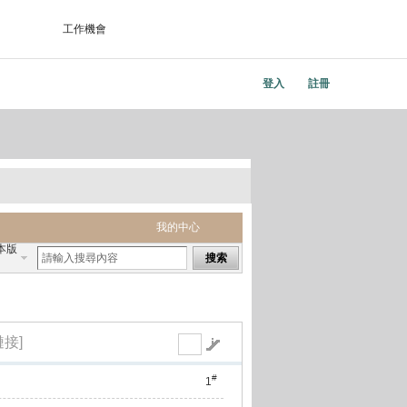
工作機會
登入
註冊
我的中心
本版
搜索
鏈接]
#
1