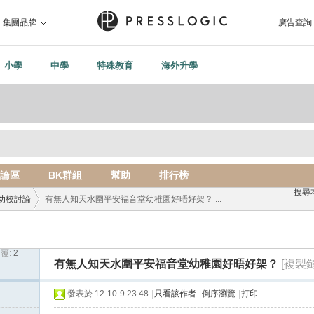
集團品牌
廣告查詢
小學
中學
特殊教育
海外升學
論區
BK群組
幫助
排行榜
搜尋
幼校討論
有無人知天水圍平安福音堂幼稚園好晤好架？ ...
覆:
2
›
有無人知天水圍平安福音堂幼稚園好晤好架？
[複製
發表於 12-10-9 23:48
|
只看該作者
|
倒序瀏覽
|
打印