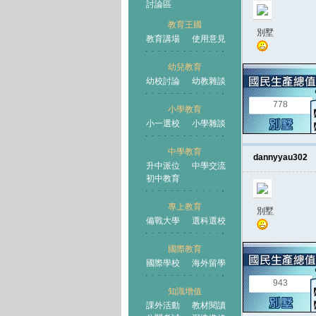
討論區
教育王國
別墅
教育講場
使用意見
幼兒教育
幼校討論
幼教雜談
王國
778
小學教育
小一選校
小學雜談
中學教育
dannyyau302
升中派位
中學交流
初中教育
專上教育
別墅
備戰大學
選科選校
國際教育
國際學校
海外留學
943
知識增值
課外活動
教材閱讀