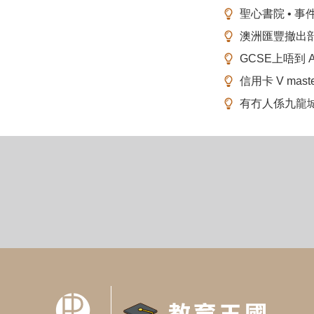
聖心書院 • 事
澳洲匯豐撤出
GCSE上唔到 A-
信用卡 V mas
有冇人係九龍