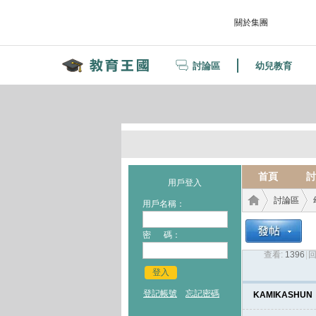
關於集團
討論區
幼兒教育
首頁
討
用戶登入
討論區
用戶名稱：
密 碼：
查看:
1396
|
回
教育
›
›
登入
登記帳號
忘記密碼
KAMIKASHUN