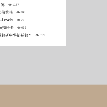
件簿
1157
部份業務
804
Levels
791
ter扣賬卡
655
城數研中學部補數？
613