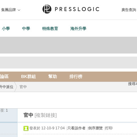
集團品牌
廣告查詢
小學
中學
特殊教育
海外升學
論區
BK群組
幫助
排行榜
搜尋
升中派位
官中
覆:
1
›
官中
[複製鏈接]
發表於 12-10-9 17:04
|
只看該作者
|
倒序瀏覽
|
打印