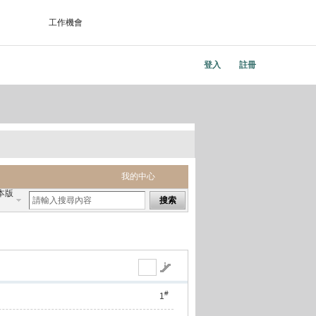
工作機會
登入
註冊
我的中心
本版
搜索
#
1