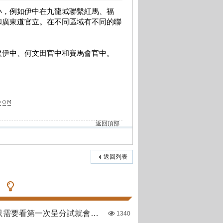
小，例如伊中在九龍城聯繫紅馬、福
和廣東道官立。在不同區域有不同的聯
繫伊中、何文田官中和賽馬會官中。
返回頂部
返回列表
哪些直資學校只需要看第一次呈分試就會出offer
1340