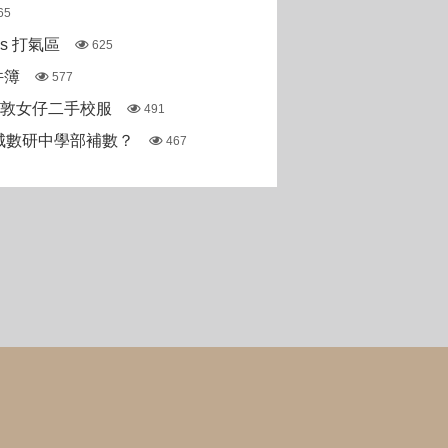
65
pas 打氣區
625
件簿
577
斯敦女仔二手校服
491
城數研中學部補數？
467