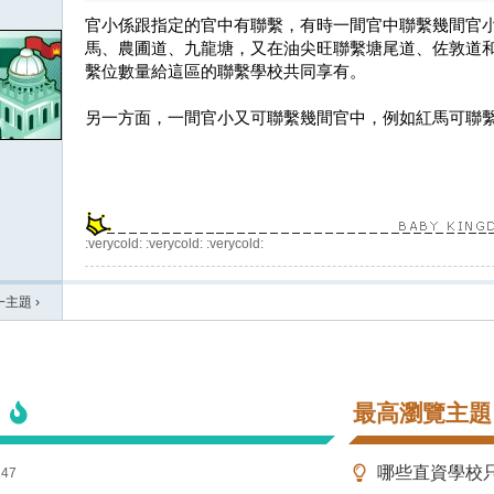
官小係跟指定的官中有聯繫，有時一間官中聯繫幾間官
馬、農圃道、九龍塘，又在油尖旺聯繫塘尾道、佐敦道
繫位數量給這區的聯繫學校共同享有。
另一方面，一間官小又可聯繫幾間官中，例如紅馬可聯
:verycold: :verycold: :verycold:
一主題
›
最高瀏覽主題
147