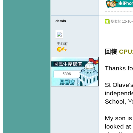
demio
發表於 12-10-9
男爵府
回復
CPU
Thanks fo
5396
St Olave's
independen
School, Yo
My son is
looked at