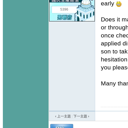
early
5396
Does it m
or throug
once chec
applied d
son to ta
hesitation
you pleas
Many tha
‹ 上一主題
|
下一主題
›