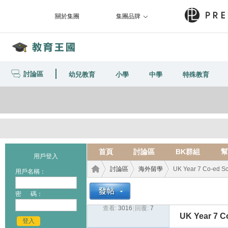
關於集團
集團品牌
討論區
幼兒教育
小學
中學
特殊教育
首頁
討論區
BK群組
幫
用戶登入
討論區
海外留學
UK Year 7 Co-ed S
用戶名稱：
密 碼：
查看:
3016
|
回覆:
7
教育
›
›
›
UK Year 7 C
登入