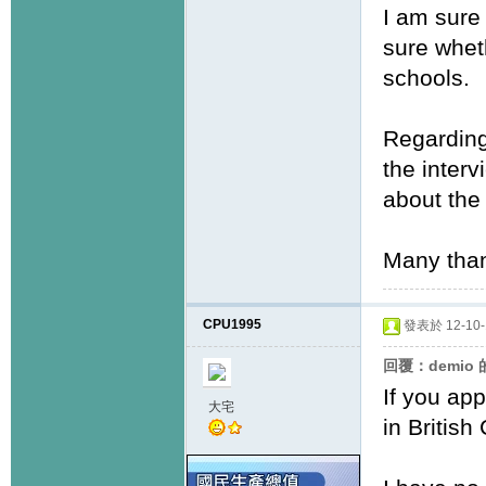
I am sure
sure whet
schools.
Regarding
the inter
about the 
Many tha
CPU1995
發表於 12-10-1
回覆：demio
If you app
大宅
in British