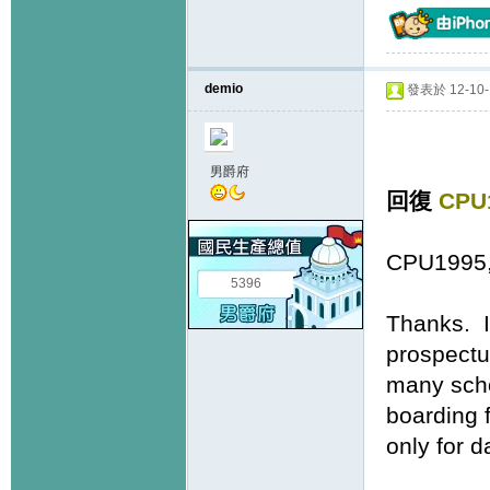
demio
發表於 12-10-1
男爵府
回復
CPU
CPU1995
5396
Thanks. I
prospectu
many scho
boarding 
only for d