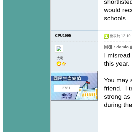
shortliste
would rec
schools.
CPU1995
發表於 12-10-9
回覆：demio
I misread
大宅
this year.
You may a
friend. I 
2781
strong as
during the