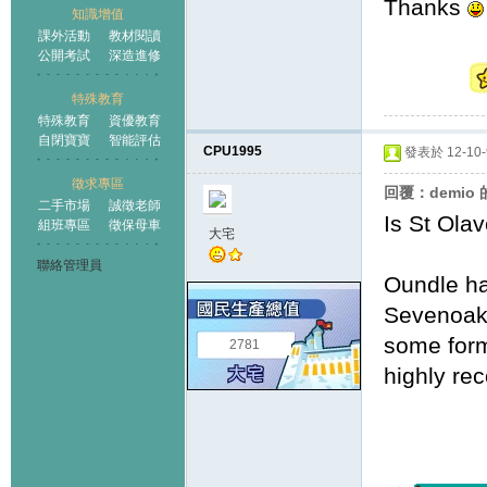
Thanks
知識增值
課外活動
教材閱讀
公開考試
深造進修
特殊教育
特殊教育
資優教育
自閉寶寶
智能評估
CPU1995
發表於 12-10-9
徵求專區
回覆：demio
二手市場
誠徵老師
Is St Olav
組班專區
徵保母車
大宅
聯絡管理員
Oundle has
Sevenoak 
some form
2781
highly re