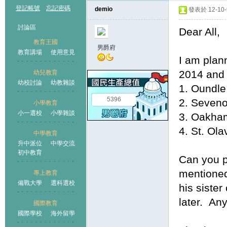
登記帳號
忘記密碼
demio
發表於 12-10-9
討論區
Dear All,
教育王國
男爵府
教育講場
使用意見
I am plann
2014 and 
幼兒教育
幼校討論
幼教雜談
王國
1. Oundle
5396
2. Seven
小學教育
小一選校
小學雜談
3. Oakha
4. St. Ola
中學教育
升中派位
中學交流
初中教育
Can you 
mentioned
專上教育
備戰大學
選科選校
his sister
later. An
國際教育
國際學校
海外留學