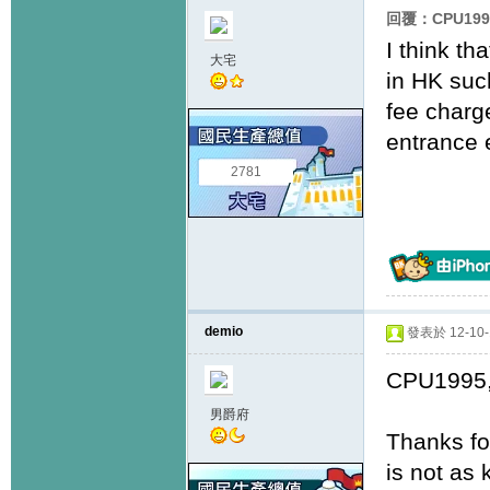
回覆：CPU19
I think th
大宅
in HK suc
fee charg
entrance
2781
demio
發表於 12-10-1
CPU1995
男爵府
Thanks fo
is not as