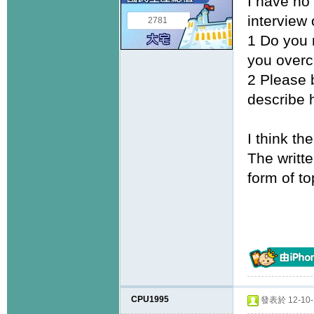
I have no 
interview
2781
1 Do you 
you overc
2 Please 
describe 
I think th
The writte
form of t
CPU1995
發表於 12-10-1