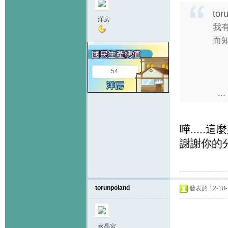
tor
洋房
我
而
54
...
嘩....
謝謝你的
torunpoland
發表於 12-10-1
水晶宮