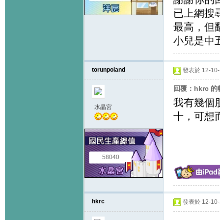
已上網搜
最高，但
小兒是中
torunpoland
發表於 12-10-1
回覆：hkrc 
我有幾個
水晶宮
十，可想
58040
hkrc
發表於 12-10-1