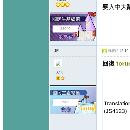
要入中大翻
58040
JP
發表於 12-10-1
回復
toru
大宅
2963
Translatio
(JS4123)