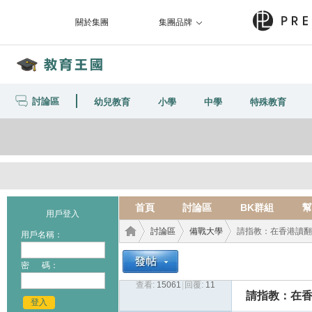
關於集團
集團品牌
討論區
幼兒教育
小學
中學
特殊教育
首頁
討論區
BK群組
幫
用戶登入
討論區
備戰大學
請指教：在香港讀翻
用戶名稱：
密 碼：
查看:
15061
|
回覆:
11
教育
›
›
›
請指教：在
登入