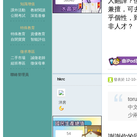
人翻譯？
58040
知識增值
兼擅，可
課外活動
教材閱讀
公開考試
深造進修
乎個性，
非人才？
特殊教育
特殊教育
資優教育
自閉寶寶
智能評估
徵求專區
二手市場
誠徵老師
組班專區
徵保母車
聯絡管理員
hkrc
發表於 12-10-1
tor
洋房
中
少兩
54
謝謝你的