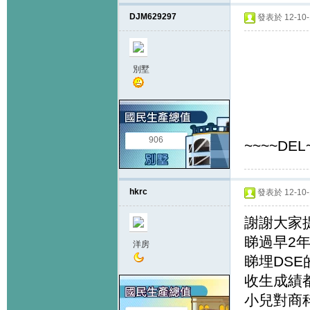
DJM629297
發表於 12-10-1
別墅
906
~~~~DEL
hkrc
發表於 12-10-1
謝謝大家
睇過早2年
洋房
睇埋DS
收生成績
小兒對商