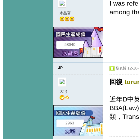
I was ref
among the
水晶宮
58040
JP
發表於 12-10-1
回復
toru
大宅
近年D中英
BBA(Law)
類，Tran
2963