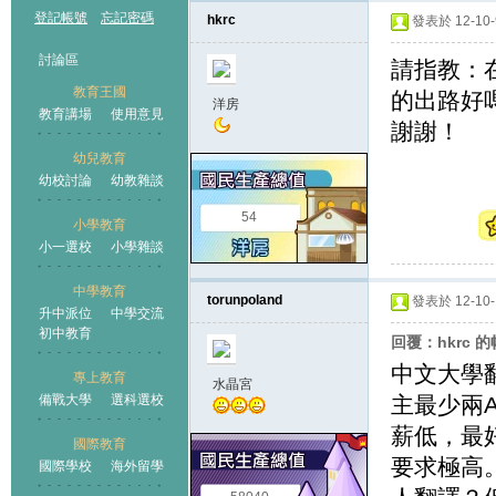
登記帳號
忘記密碼
hkrc
發表於 12-10-9
討論區
請指教：
教育王國
的出路好
洋房
教育講場
使用意見
謝謝！
幼兒教育
幼校討論
幼教雜談
王國
54
小學教育
小一選校
小學雜談
中學教育
torunpoland
發表於 12-10-1
升中派位
中學交流
初中教育
回覆：hkrc 
中文大學
專上教育
水晶宮
備戰大學
選科選校
主最少兩
薪低，最好
國際教育
要求極高
國際學校
海外留學