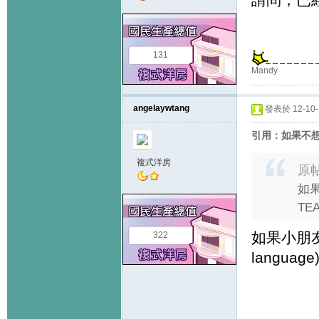
131
Mandy
angelaywtang
發表於 12-10-1
引用：如果不想
複式洋房
原
如果
TE
如果小朋友講
322
languag