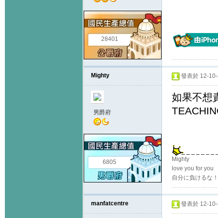
28401
Mighty
發表於 12-10-5
如果不想責
TEACHI
男爵府
Mighty
6805
love you for you
自分に負けるな
manfatcentre
發表於 12-10-5