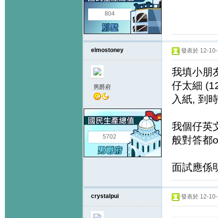
804
elmostoney
發表於 12-10-1
我填小朋友
仔太細 (1
男爵府
入紙, 到時
我個仔英文
5702
般對答都ok
面試應係
crystalpui
發表於 12-10-1