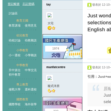
登記帳號
忘記密碼
tay
發表於 12-10-4
討論區
Just wonde
教育王國
selections
大宅
教育講場
使用意見
English ab
幼兒教育
幼校討論
幼教雜談
王國
1974
小學教育
小一選校
小學雜談
中學教育
manfatcentre
發表於 12-10-4
升中派位
中學交流
初中教育
引用：Just+wond
專上教育
複式洋房
原
備戰大學
選科選校
Just
國際教育
sele
國際學校
海外留學