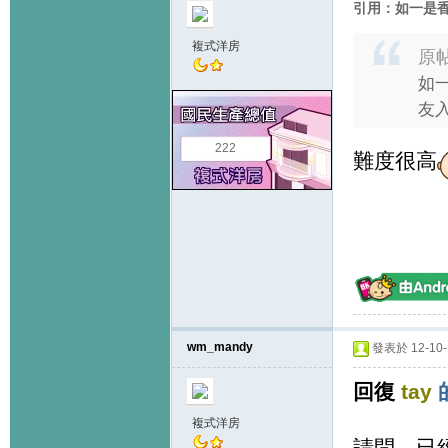
引用：如一是
複式洋房
原
如
友入
222
難度很高
wm_mandy
發表於 12-10-1
回復
tay
複式洋房
請問，已經開