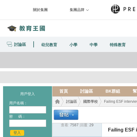
關於集團
集團品牌
討論區
幼兒教育
小學
中學
特殊教育
首頁
討論區
BK群組
幫
用戶登入
討論區
國際學校
Failing ESF intervie
用戶名稱：
密 碼：
查看:
7587
|
回覆:
29
教育
›
›
›
Failing ESF 
登入