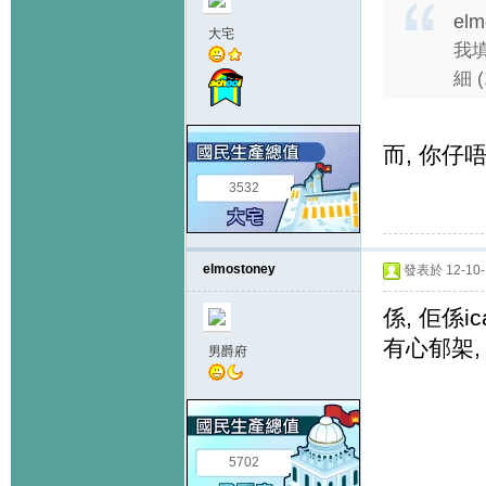
elm
大宅
我填
細 
而, 你仔
3532
elmostoney
發表於 12-10-1
係, 佢係i
有心郁架,
男爵府
5702