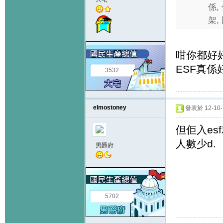
係,
架,
咁你都好
ESF真係
3532
elmostoney
發表於 12-10-1
但佢入esf就
人數少d.
男爵府
5702