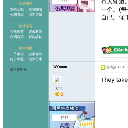
冇人知道。不
222
知識增值
一个。(每
課外活動
教材閱讀
公開考試
深造進修
自已。傾
特殊教育
特殊教育
資優教育
自閉寶寶
智能評估
徵求專區
二手市場
誠徵老師
組班專區
徵保母車
WYmom
發表於 12-10-4
聯絡管理員
They take
大宅
4747