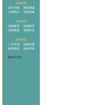
知識增值
課外活動
教材閱讀
公開考試
深造進修
特殊教育
特殊教育
資優教育
自閉寶寶
智能評估
徵求專區
二手市場
誠徵老師
組班專區
徵保母車
聯絡管理員