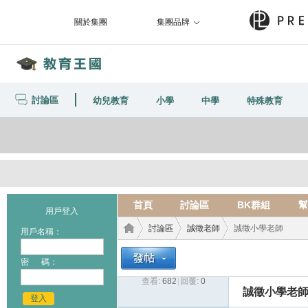
關於集團
集團品牌
討論區
幼兒教育
小學
中學
特殊教育
首頁
討論區
BK群組
幫
用戶登入
討論區
誠徵老師
誠徵小學老師
用戶名稱：
密 碼：
查看:
682
|
回覆:
0
教育
›
›
›
誠徵小學老
登入