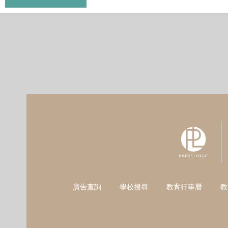
廣告查詢
學校搜尋
教育行事曆
教