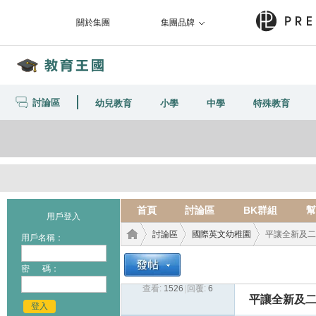
關於集團
集團品牌
討論區
幼兒教育
小學
中學
特殊教育
首頁
討論區
BK群組
幫
用戶登入
討論區
國際英文幼稚園
平讓全新及二手
用戶名稱：
密 碼：
查看:
1526
|
回覆:
6
教育
›
›
›
平讓全新及二手
登入