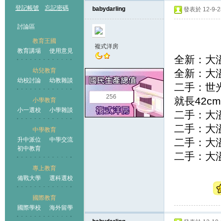
登記帳號
忘記密碼
babydarling
發表於 12-9-28
討論區
教育王國
複式洋房
教育講場
使用意見
全新：大溢
幼兒教育
全新：大
幼校討論
幼教雜談
王國
二手：世
256
就長42cm
小學教育
小一選校
小學雜談
二手：大溢
二手：大溢
中學教育
升中派位
中學交流
二手：大溢
初中教育
二手：大溢
專上教育
備戰大學
選科選校
國際教育
國際學校
海外留學