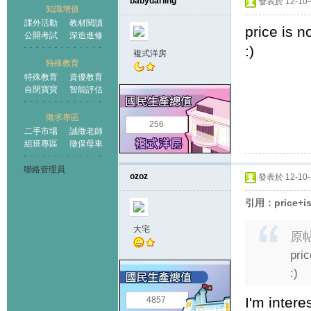
babydarling
發表於 12-10-6
知識增值
課外活動
教材閱讀
price is n
公開考試
深造進修
:)
複式洋房
特殊教育
特殊教育
資優教育
自閉寶寶
智能評估
徵求專區
256
二手市場
誠徵老師
組班專區
徵保母車
聯絡管理員
ozoz
發表於 12-10-2
引用：price+is
大宅
原
pric
:)
I'm intere
4857