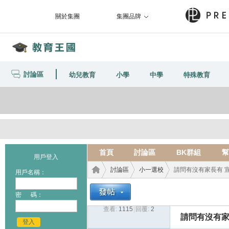
關於集團
集團品牌
討論區
幼兒教育
小學
中學
特殊教育
首頁
討論區
BK群組
幫
用戶登入
討論區
小一選校
請問有沒有家長有 宣道
用戶名稱：
密 碼：
查看:
1115
|
回覆:
2
教育
›
›
›
請問有沒有家
登入