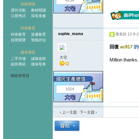
4254
知識增值
課外活動
教材閱讀
公開考試
深造進修
特殊教育
sophie_mama
發表於 12-9-25
特殊教育
資優教育
自閉寶寶
智能評估
回復
ac917
的
徵求專區
大宅
二手市場
誠徵老師
Million thanks
組班專區
徵保母車
聯絡管理員
1024
‹ 上一主題
|
下一主題
›