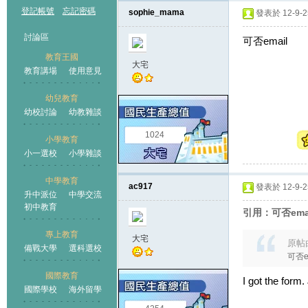
登記帳號
忘記密碼
sophie_mama
發表於 12-9-25
討論區
可否email
教育王國
大宅
教育講場
使用意見
幼兒教育
幼校討論
幼教雜談
王國
1024
小學教育
小一選校
小學雜談
中學教育
ac917
發表於 12-9-25
升中派位
中學交流
初中教育
引用：可否emai
專上教育
大宅
原帖
備戰大學
選科選校
可否e
國際教育
I got the form
國際學校
海外留學