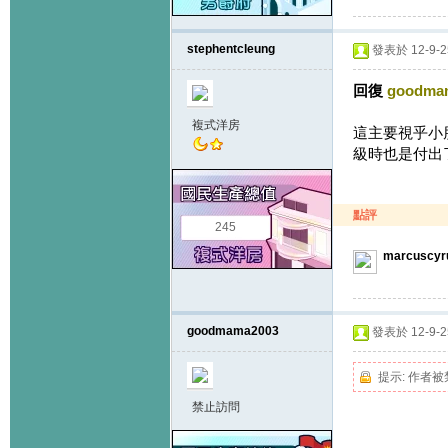
stephentcleung
發表於 12-9-25
回復
goodma
複式洋房
這主要視乎小
級時也是付出
點評
245
marcuscyr
goodmama2003
發表於 12-9-25
提示:
作者被
禁止訪問