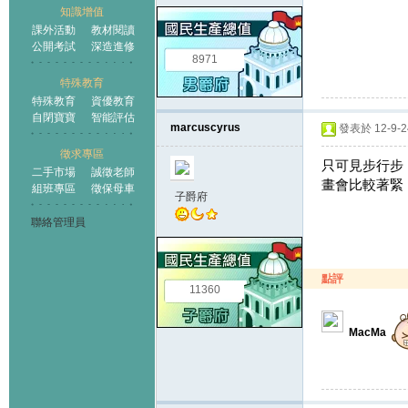
知識增值
課外活動
教材閱讀
公開考試
深造進修
8971
特殊教育
特殊教育
資優教育
自閉寶寶
智能評估
marcuscyrus
發表於 12-9-24
徵求專區
只可見步行步
二手市場
誠徵老師
畫會比較著緊
組班專區
徵保母車
子爵府
聯絡管理員
點評
11360
MacMa