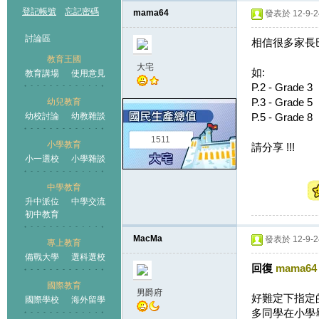
登記帳號
忘記密碼
mama64
發表於 12-9-24
討論區
相信很多家長
教育王國
大宅
如:
教育講場
使用意見
P.2 - Grade 3
P.3 - Grade 5
幼兒教育
幼校討論
幼教雜談
P.5 - Grade 8
王國
1511
小學教育
請分享 !!!
小一選校
小學雜談
中學教育
升中派位
中學交流
初中教育
MacMa
發表於 12-9-24
專上教育
備戰大學
選科選校
回復
mama64
國際教育
男爵府
好難定下指定
國際學校
海外留學
多同學在小學