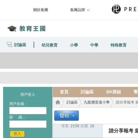
關於集團
集團品牌
討論區
幼兒教育
小學
中學
特殊教育
首頁
討論區
BK群組
幫
用戶登入
討論區
九龍塘宣道小學
請分享報考 皇
用戶名稱：
密 碼：
查看:
2158
|
回覆:
16
教育
›
›
›
請分享報考 皇
登入