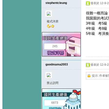
stephentcleung
發表於 12-9-24
很難一概而論
我囡囡的考試
複式洋房
3年級 考5級
4年級 考8級
5年級 考演
245
goodmama2003
發表於 12-9-24
提示:
作者被
禁止訪問
6873