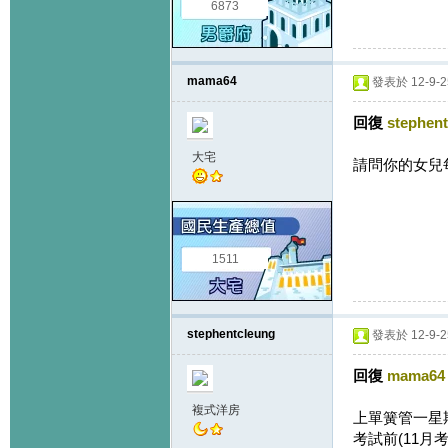
6873
mama64
發表於 12-9-25
回復
stephen
大宅
請問你的女兒每
1511
stephentcleung
發表於 12-9-25
回復
mama64
複式洋房
上單簧管一星
考試前(11月