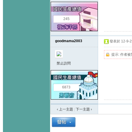
245
goodmama2003
發表於 12-9-25
提示:
作者被
禁止訪問
6873
‹ 上一主題
|
下一主題
›