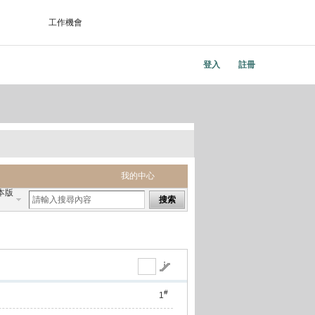
工作機會
登入
註冊
我的中心
本版
搜索
#
1