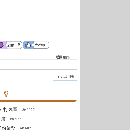
0
返回頂部
返回列表
pas 打氣區
1122
件簿
977
部份業務
682