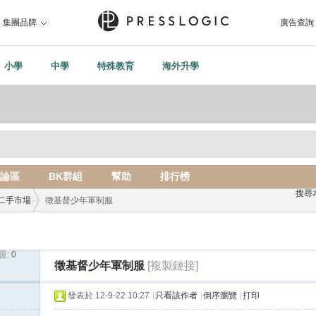
集團品牌
廣告查詢
小學
中學
特殊教育
海外升學
論區
BK群組
幫助
排行榜
搜尋
二手市場
徵基督少年軍制服
覆:
0
›
徵基督少年軍制服
[複製鏈接]
發表於 12-9-22 10:27
|
只看該作者
|
倒序瀏覽
|
打印