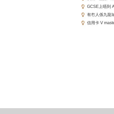
GCSE上唔到 A-
有冇人係九龍
信用卡 V mas