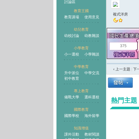
討論區
教育王國
複式洋房
教育講場
使用意見
幼兒教育
幼校討論
幼教雜談
王國
375
小學教育
小一選校
小學雜談
中學教育
‹ 上一主題
|
下
升中派位
中學交流
初中教育
專上教育
備戰大學
選科選校
熱門主題
國際教育
國際學校
海外留學
知識增值
課外活動
教材閱讀