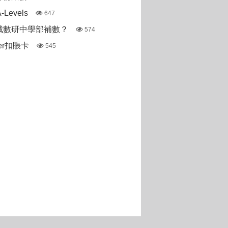
Levels
647
城數研中學部補數？
574
ter扣賬卡
545