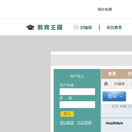
關於集團
討論區
幼兒教育
首頁
討
用戶登入
討論區
用戶名稱：
密 碼：
查看:
658
|
回
教育
›
›
登入
登記帳號
忘記密碼
maylinlam