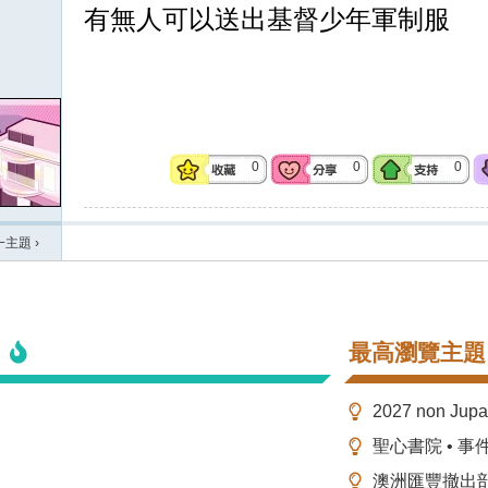
有無人可以送出基督少年軍制服
0
0
0
一主題
›
最高瀏覽主題
2027 non Ju
聖心書院 • 事
澳洲匯豐撤出