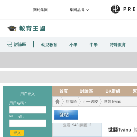
關於集團
集團品牌
討論區
幼兒教育
小學
中學
特殊教育
首頁
討論區
BK群組
幫
用戶登入
討論區
小一選校
世襲Twins
用戶名稱：
密 碼：
查看:
943
|
回覆:
2
教育
›
›
›
世襲Twins
[
登入