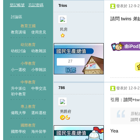
登記帳號
忘記密碼
Trios
發表於 12-9-21
討論區
請問 twin
教育王國
民房
教育講場
使用意見
幼兒教育
幼校討論
幼教雜談
王國
27
小學教育
小一選校
小學雜談
中學教育
786
發表於 12-9-21
升中派位
中學交流
初中教育
引用：請問+t
專上教育
男爵府
備戰大學
選科選校
原帖
請問
國際教育
Yea
國際學校
海外留學