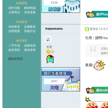
8108
知識增值
課外活動
教材閱讀
公開考試
深造進修
特殊教育
特殊教育
資優教育
Anpanmama
發表於 12-9-21
自閉寶寶
智能評估
引用：請問+t
徵求專區
二手市場
誠徵老師
大宅
原帖
組班專區
徵保母車
請問
聯絡管理員
恭喜!
2047