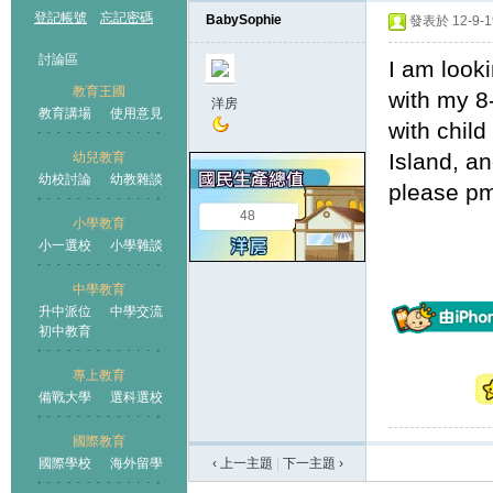
登記帳號
忘記密碼
BabySophie
發表於 12-9-19
討論區
I am looki
教育王國
with my 8
洋房
教育講場
使用意見
with chil
Island, an
幼兒教育
幼校討論
幼教雜談
王國
please pm
48
小學教育
小一選校
小學雜談
中學教育
升中派位
中學交流
初中教育
專上教育
備戰大學
選科選校
國際教育
國際學校
海外留學
‹ 上一主題
|
下一主題
›