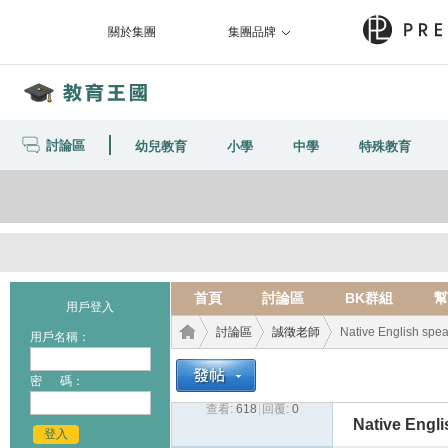
關於集團
集團品牌
討論區
幼兒教育
小學
中學
特殊教育
首頁
討論區
BK群組
幫
用戶登入
討論區
誠徵老師
Native English spe
用戶名稱：
密 碼：
查看:
618
|
回覆:
0
教育
›
›
›
Native Engl
登入