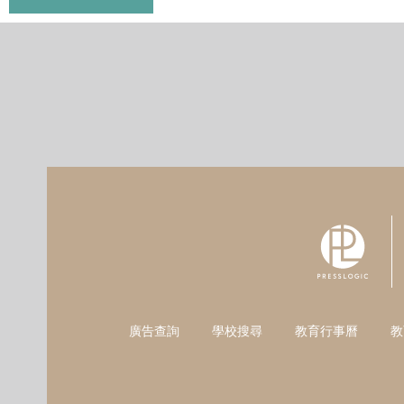
廣告查詢
學校搜尋
教育行事曆
教