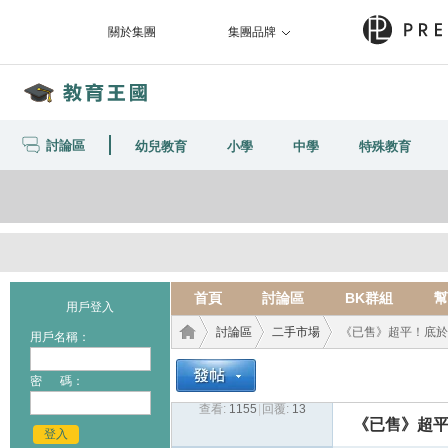
關於集團
集團品牌
討論區
幼兒教育
小學
中學
特殊教育
首頁
討論區
BK群組
幫
用戶登入
討論區
二手市場
《已售》超平！底於半
用戶名稱：
密 碼：
查看:
1155
|
回覆:
13
教育
›
›
›
《已售》超平
登入