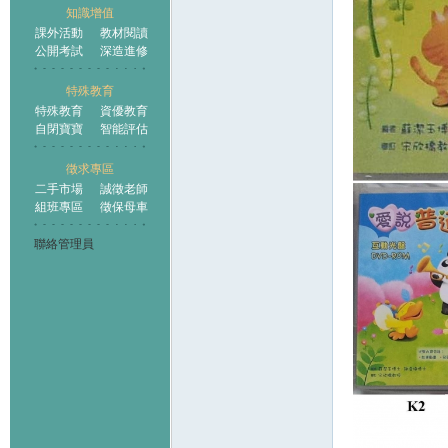
知識增值
課外活動
教材閱讀
公開考試
深造進修
特殊教育
特殊教育
資優教育
自閉寶寶
智能評估
徵求專區
二手市場
誠徵老師
組班專區
徵保母車
聯絡管理員