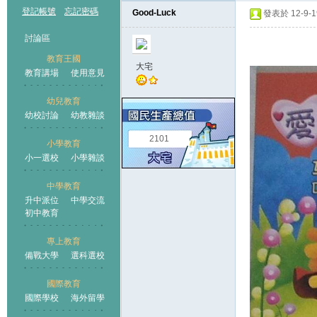
登記帳號
忘記密碼
Good-Luck
發表於 12-9-19
討論區
教育王國
大宅
教育講場
使用意見
幼兒教育
幼校討論
幼教雜談
王國
2101
小學教育
小一選校
小學雜談
中學教育
升中派位
中學交流
初中教育
專上教育
備戰大學
選科選校
國際教育
國際學校
海外留學