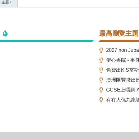
一主題
›
最高瀏覽主題
2027 non Ju
聖心書院 • 事
免費出KIS京
澳洲匯豐撤出
GCSE上唔到 A-
有冇人係九龍