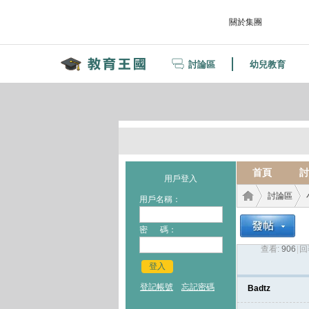
關於集團
討論區
幼兒教育
首頁
討
用戶登入
討論區
用戶名稱：
密 碼：
查看:
906
|
回
教育
›
›
登入
登記帳號
忘記密碼
Badtz