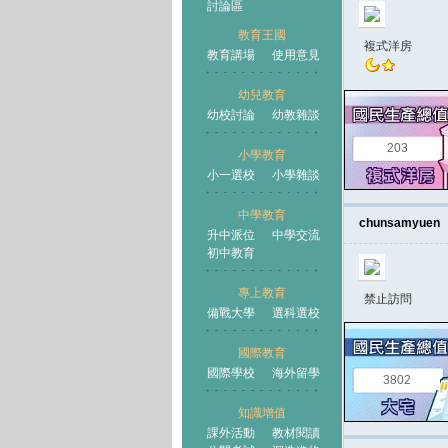
討論區
教育王國
複式洋房
教育講場
使用意見
幼兒教育
幼校討論
幼教雜談
王國
203
小學教育
小一選校
小學雜談
中學教育
chunsamyuen
升中派位
中學交流
初中教育
專上教育
禁止訪問
備戰大學
選科選校
國際教育
國際學校
海外留學
3802
知識增值
課外活動
教材閱讀