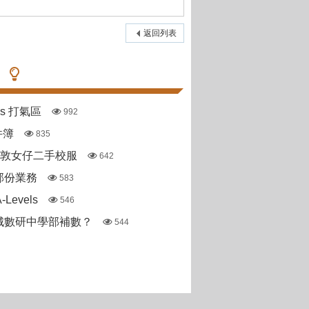
返回列表
pas 打氣區
992
件簿
835
斯敦女仔二手校服
642
部份業務
583
Levels
546
城數研中學部補數？
544