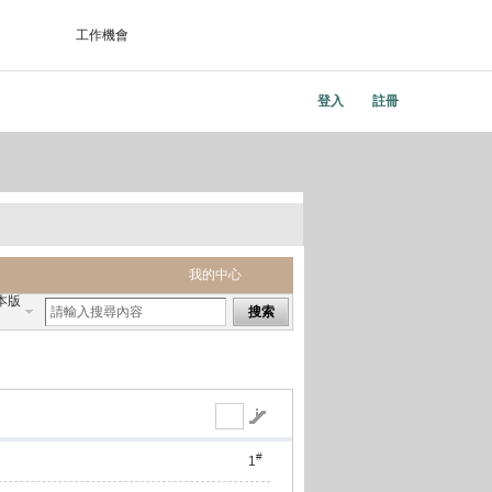
工作機會
登入
註冊
我的中心
本版
搜索
#
1