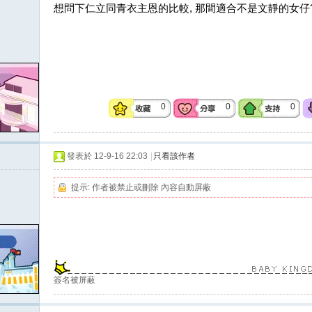
想問下仁立同青衣主恩的比較, 那間適合不是文靜的女仔
0
0
0
發表於 12-9-16 22:03
|
只看該作者
提示:
作者被禁止或刪除 內容自動屏蔽
簽名被屏蔽