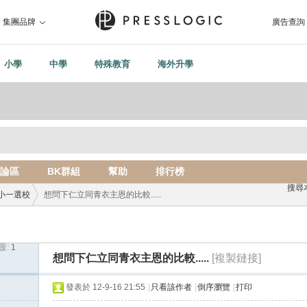
集團品牌
廣告查詢
小學
中學
特殊教育
海外升學
論區
BK群組
幫助
排行榜
搜尋
小一選校
想問下仁立同青衣主恩的比較.....
覆:
1
›
想問下仁立同青衣主恩的比較.....
[複製鏈接]
發表於 12-9-16 21:55
|
只看該作者
|
倒序瀏覽
|
打印