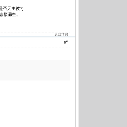
是否天主教?)
三志願漏空。
返回頂部
#
9