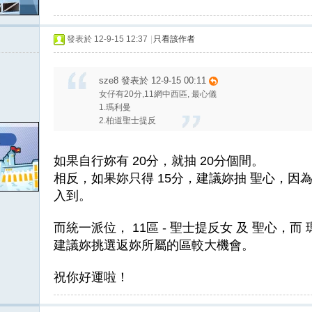
發表於 12-9-15 12:37
|
只看該作者
sze8 發表於 12-9-15 00:11
女仔有20分,11網中西區, 最心儀
1.瑪利曼
2.柏道聖士提反
如果自行妳有 20分，就抽 20分個間。
相反，如果妳只得 15分，建議妳抽 聖心，因
入到。
而統一派位， 11區 - 聖士提反女 及 聖心，而 
建議妳挑選返妳所屬的區較大機會。
祝你好運啦！