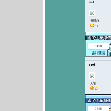
323
男爵府
5198
sze8
大宅
2395