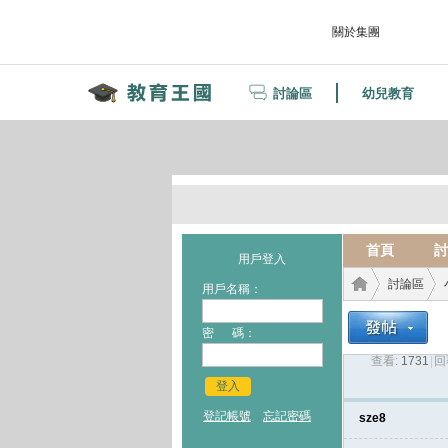
關於集團
討論區
幼兒教育
首頁
討
用戶登入
討論區
用戶名稱：
密 碼：
查看:
1731
|
回
教育
›
›
登入
登記帳號
忘記密碼
sze8