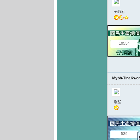
子爵府
10554
Mybb-TinaKwo
別墅
539