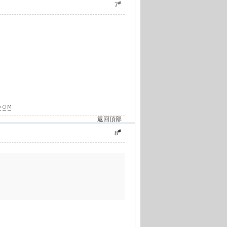
#
7
返回頂部
#
8