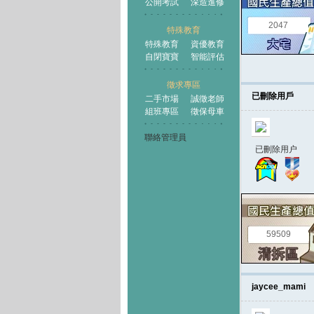
公開考試
深造進修
2047
特殊教育
特殊教育
資優教育
自閉寶寶
智能評估
徵求專區
已刪除用戶
二手市場
誠徵老師
組班專區
徵保母車
聯絡管理員
已刪除用户
59509
jaycee_mami