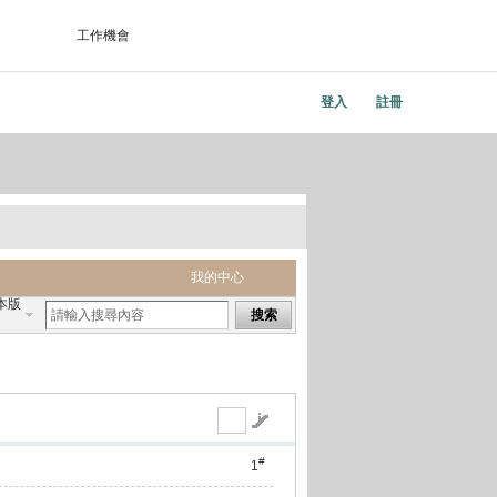
工作機會
登入
註冊
我的中心
本版
搜索
#
1