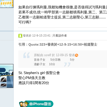
如果自行揀瑪利曼,我都知機會很微,是否值得試?(瑪利曼
若果不成功,统一時甲部第一志願都填瑪利曼,第二、第
乙都第一志願柏道聖士提反,第二志願聖心,第三志願.......
可行嗎?
發表於 12-9-15 23:41
|
只看該作者
引用：Quote:323+發表於+12-9-15+16:50+柏道聖士
原帖由
sze8
於 12-09-15 發表
首各子女 5分宗教 5分
適齡子女 10分
St. Stephen's girl 係聖公會
聖心PM係天主教
應該只得1間有20分