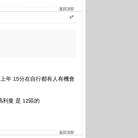
返回頂部
#
6
為上年 15分在自行都有人有機會
瑪利曼 是 12區的
返回頂部