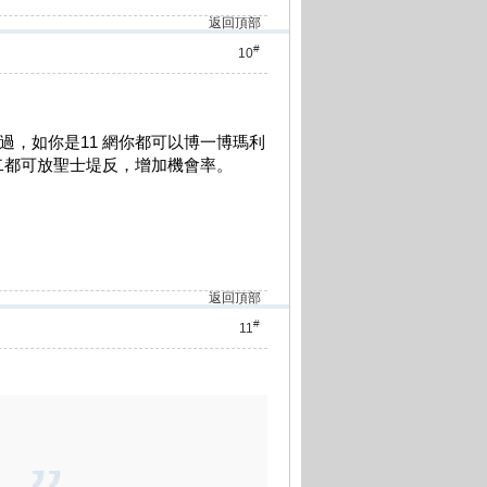
返回頂部
#
10
.
不過，如你是11 網你都可以博一博瑪利
二都可放聖士堤反，增加機會率。
返回頂部
#
11