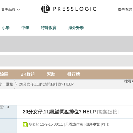
集團品牌
廣告查詢
小學
中學
特殊教育
海外升學
論區
BK群組
幫助
排行榜
搜尋
小一選校
20分女仔,11網,請問點排位? HELP
覆:
19
›
20分女仔,11網,請問點排位? HELP
[複製鏈接]
發表於 12-9-15 00:11
|
只看該作者
|
倒序瀏覽
|
打印