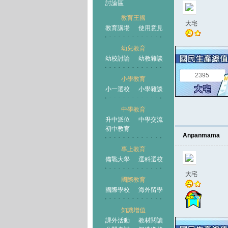
討論區
教育王國
大宅
教育講場
使用意見
幼兒教育
幼校討論
幼教雜談
王國
2395
小學教育
小一選校
小學雜談
中學教育
升中派位
中學交流
初中教育
Anpanmama
專上教育
備戰大學
選科選校
大宅
國際教育
國際學校
海外留學
知識增值
課外活動
教材閱讀