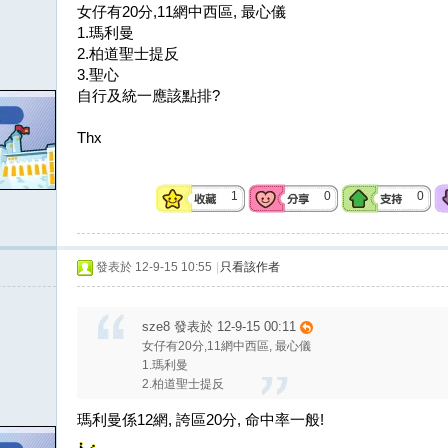
女仔有20分,11網中西區, 最心儀
1.瑪利曼
2.柏道聖士提反
3.聖心
自行及統一應該點排?
Thx
1
0
0
發表於 12-9-15 10:55
|
只看該作者
sze8 發表於 12-9-15 00:11
女仔有20分,11網中西區, 最心儀
1.瑪利曼
2.柏道聖士提反
瑪利曼係12網, 誇區20分, 命中率一般!