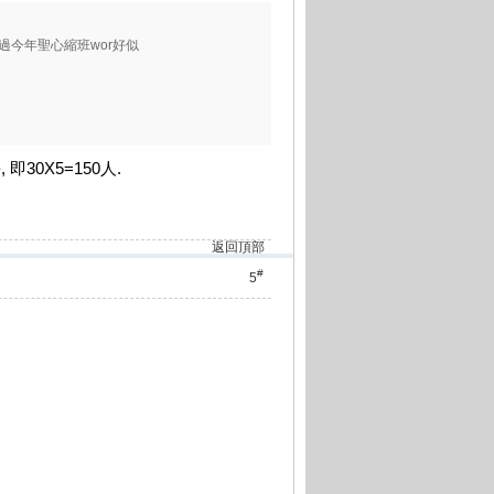
過今年聖心縮班wor好似
即30X5=150人.
返回頂部
#
5