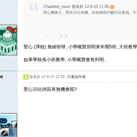
Charlotte_mom 發表於 12-9-15 11:05
聖心機會大，舊年15分有機。其他兩間不嬲20分要抽。不
...
聖心 (津校) 無縮班呀, 小學概覽寫明來年開5班, 大班教學, 
如果學校係小班教學, 小學概覽會有列明.
ng
發表於 12-9-15 12:35
|
只看該作者
聖心15分誇區有無機會呢?