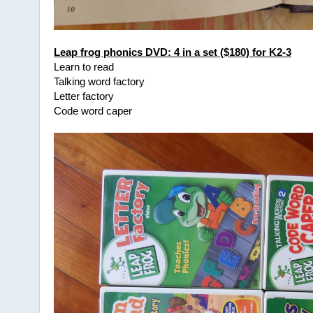
Leap frog phonics DVD: 4 in a set ($180) for K2-3
Learn to read
Talking word factory
Letter factory
Code word caper