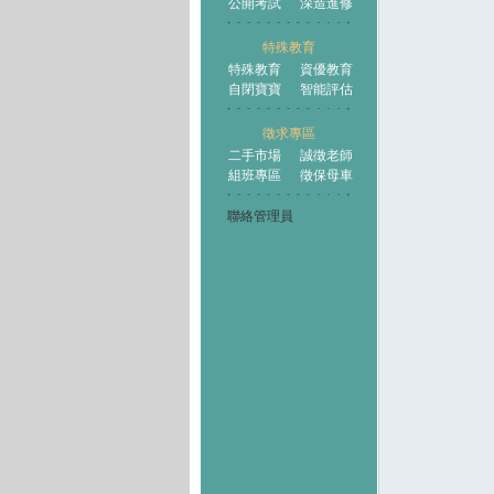
公開考試
深造進修
特殊教育
特殊教育
資優教育
自閉寶寶
智能評估
徵求專區
二手市場
誠徵老師
組班專區
徵保母車
聯絡管理員