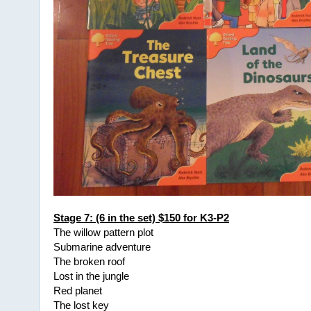
Stage 7: (6 in the set) $150 for K3-P2
The willow pattern plot
Submarine adventure
The broken roof
Lost in the jungle
Red planet
The lost key