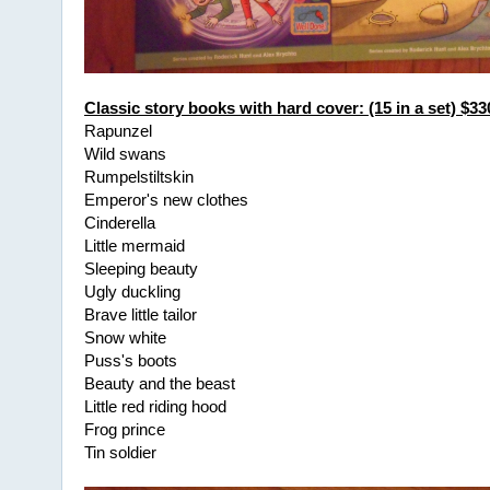
Classic story books with hard cover: (15 in a set) $33
Rapunzel
Wild swans
Rumpelstiltskin
Emperor's new clothes
Cinderella
Little mermaid
Sleeping beauty
Ugly duckling
Brave little tailor
Snow white
Puss's boots
Beauty and the beast
Little red riding hood
Frog prince
Tin soldier