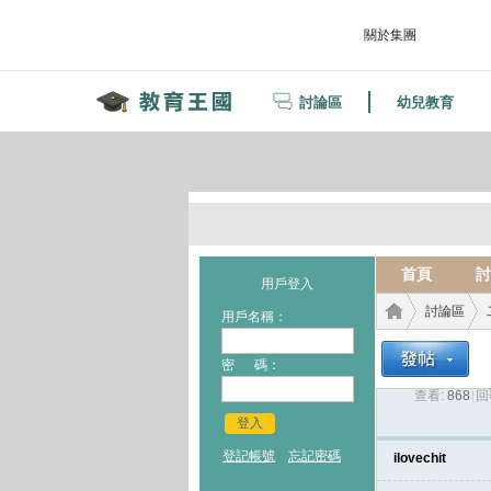
關於集團
討論區
幼兒教育
首頁
討
用戶登入
討論區
用戶名稱：
密 碼：
查看:
868
|
回
教育
›
›
登入
登記帳號
忘記密碼
ilovechit