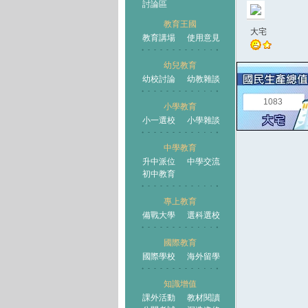
討論區
教育王國
大宅
教育講場
使用意見
幼兒教育
幼校討論
幼教雜談
王國
1083
小學教育
小一選校
小學雜談
中學教育
升中派位
中學交流
初中教育
專上教育
備戰大學
選科選校
國際教育
國際學校
海外留學
知識增值
課外活動
教材閱讀