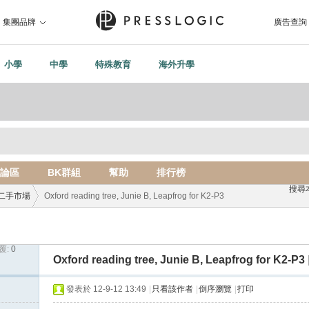
集團品牌
廣告查詢
小學
中學
特殊教育
海外升學
論區
BK群組
幫助
排行榜
搜尋
二手市場
Oxford reading tree, Junie B, Leapfrog for K2-P3
覆:
0
›
Oxford reading tree, Junie B, Leapfrog for K2-P3
發表於 12-9-12 13:49
|
只看該作者
|
倒序瀏覽
|
打印