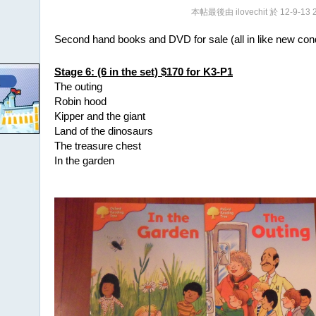
本帖最後由 ilovechit 於 12-9-13 
Second hand books and DVD for sale (all in like new cond
Stage 6: (6 in the set) $170 for K3-P1
The outing
Robin hood
Kipper and the giant
Land of the dinosaurs
The treasure chest
In the garden