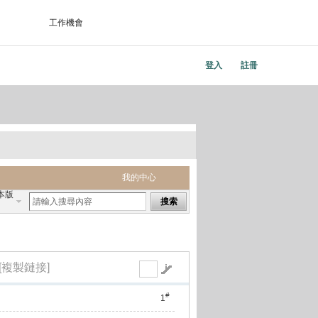
工作機會
登入
註冊
我的中心
本版
搜索
[複製鏈接]
#
1