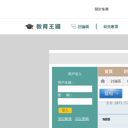
關於集團
討論區
幼兒教育
首頁
討
用戶登入
討論區
用戶名稱：
密 碼：
查看:
2871
|
回
教育
›
›
登入
登記帳號
忘記密碼
NBB