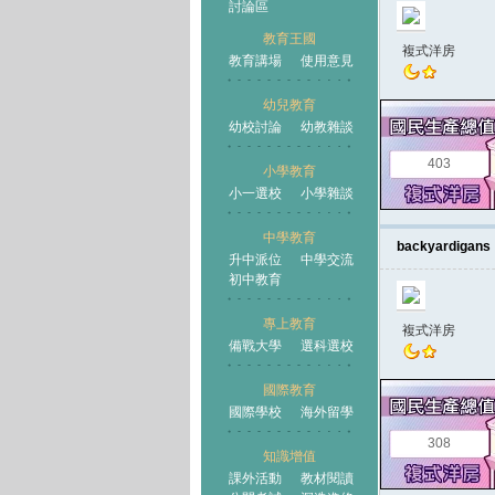
討論區
教育王國
複式洋房
教育講場
使用意見
幼兒教育
幼校討論
幼教雜談
王國
403
小學教育
小一選校
小學雜談
中學教育
backyardigans
升中派位
中學交流
初中教育
專上教育
複式洋房
備戰大學
選科選校
國際教育
國際學校
海外留學
308
知識增值
課外活動
教材閱讀