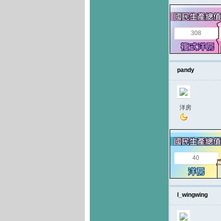
308
pandy
洋房
40
l_wingwing