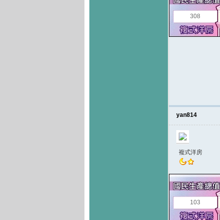
308
yan814
複式洋房
103