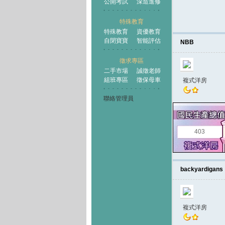
公開考試
深造進修
特殊教育
特殊教育
資優教育
自閉寶寶
智能評估
NBB
徵求專區
二手市場
誠徵老師
組班專區
徵保母車
複式洋房
聯絡管理員
403
backyardigans
複式洋房