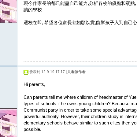
現今作家長的都只能盡自己能力,分析各校的優點和弱點,
讀的學校.
選校在即, 希望各位家長都如願以賞,能幫孩子入到自己心
發表於 12-9-19 17:17
|
只看該作者
Hi parents,
Can parents tell me where children of headmaster of Yue
types of schools if he owns young children? Because ma
Communist party in order to take some special advantag
powerful authority. However, their children study in intern
elementary schools behave similar to such elites then yo
possible.