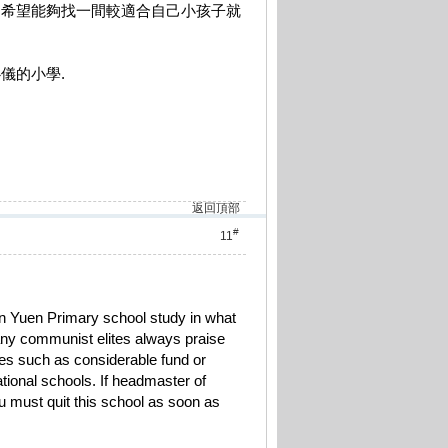
 希望能夠找一間較適合自己小孩子就
儀的小學.
返回頂部
#
11
n Yuen Primary school study in what
ny communist elites always praise
es such as considerable fund or
ational schools. If headmaster of
u must quit this school as soon as