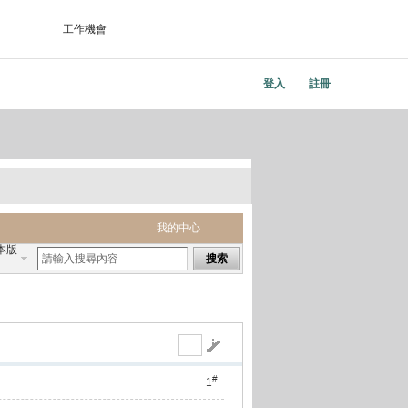
工作機會
登入
註冊
我的中心
本版
搜索
#
1