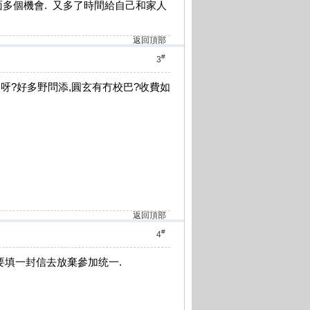
選校方面多個機會. 又多了時間給自己和家人
返回頂部
#
3
一呀?好多野問添,圓玄有冇校巴?收費如
返回頂部
#
4
,就要填一封信去放棄參加统一.