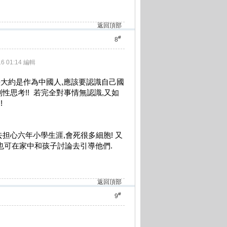
返回頂部
#
8
16 01:14 編輯
法大約是作為中國人,應該要認識自己國
性思考!! 若完全對事情無認識,又如
!
担心六年小學生涯,會死很多細胞! 又
也可在家中和孩子討論去引導他們.
返回頂部
#
9