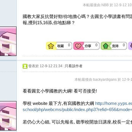
本帖最後由 NBB 於 12-9-12 10
國教大家反抗聲好勁!你地擔心嗎？去圓玄小學讀書有問
報,攪到15,16添,你地點睇？
0
0
0
發表於 12-9-12 21:34
|
只看該作者
本帖最後由 backyardigans 於 12-9-
看看圓玄小學國教的大綱! 看可否接受!
學校 website 最下方,有寫國教的大綱
http://home.yyps.ed
school/php/webcms/public/index.php3?refid=656&mod
若仍心大心細, 可以先報名, 聼學校開放日講座,校長一定