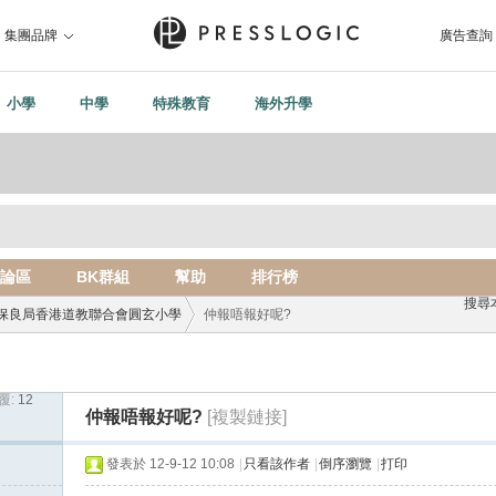
集團品牌
廣告查詢
小學
中學
特殊教育
海外升學
論區
BK群組
幫助
排行榜
搜尋
保良局香港道教聯合會圓玄小學
仲報唔報好呢?
覆:
12
›
仲報唔報好呢?
[複製鏈接]
發表於 12-9-12 10:08
|
只看該作者
|
倒序瀏覽
|
打印