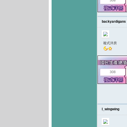
308
backyardigans
複式洋房
308
l_wingwing