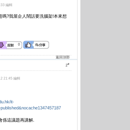
:33 編輯
題嗎?我屋企人鬧話要洗腦架!本來想
0
返回頂部
#
2
12 21:45 編輯
u.hk/it-
e=published&nocache1347457187
會係這議題再講解.