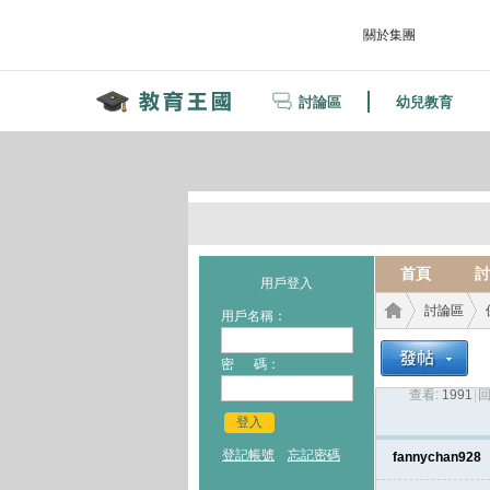
關於集團
討論區
幼兒教育
首頁
討
用戶登入
討論區
用戶名稱：
密 碼：
查看:
1991
|
回
教育
›
›
登入
登記帳號
忘記密碼
fannychan928