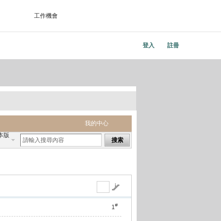
工作機會
登入
註冊
我的中心
本版
搜索
#
1