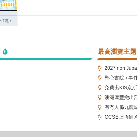
一主題
›
最高瀏覽主題
2027 non Ju
聖心書院 • 事
免費出KIS京
澳洲匯豐撤出
有冇人係九龍
GCSE上唔到 A-