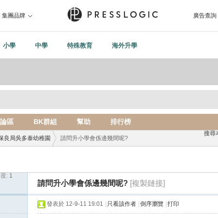
集團品牌
廣告查詢
小學
中學
特殊教育
海外升學
論區
BK群組
幫助
排行榜
搜尋
保良局吳多泰幼稚園
請問升小學會係邊幾間呢?
覆:
1
›
請問升小學會係邊幾間呢?
[複製鏈接]
發表於 12-9-11 19:01
|
只看該作者
|
倒序瀏覽
|
打印