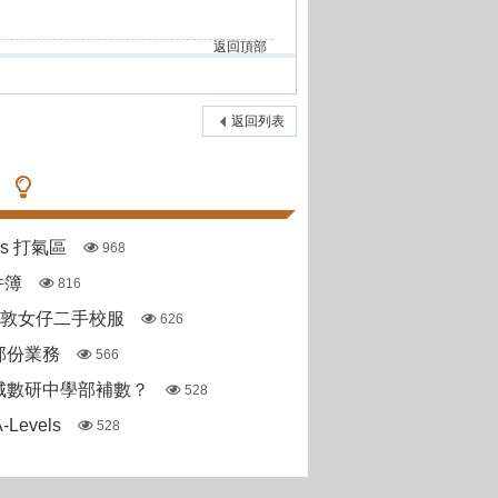
返回頂部
返回列表
pas 打氣區
968
件簿
816
斯敦女仔二手校服
626
部份業務
566
城數研中學部補數？
528
Levels
528