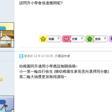
請問升小學會係邊幾間呢?
0
0
0
發表於 12-9-12 10:25
|
只看該作者
幼稚園同升邊間小學應該無關係喎~
小一第一輪自行收生 (睇幼稚園生家長意向選擇同分數)
第二輪大抽獎更加無得講啦~