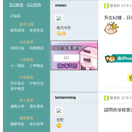
登記帳號
忘記密碼
onaian
發表於 12-9-11
討論區
升左k2後，
教育王國
複式洋房
教育講場
使用意見
幼兒教育
幼校討論
幼教雜談
王國
111
小學教育
小一選校
小學雜談
中學教育
升中派位
中學交流
初中教育
lamlamming
發表於 12-9-14
專上教育
備戰大學
選科選校
請問肖珍程算
國際教育
別墅
國際學校
海外留學