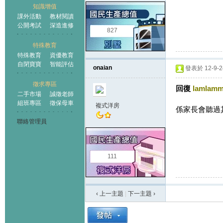
知識增值
課外活動
教材閱讀
公開考試
深造進修
827
特殊教育
特殊教育
資優教育
自閉寶寶
智能評估
onaian
發表於 12-9-24
徵求專區
回復
lamlamm
二手市場
誠徵老師
組班專區
徵保母車
複式洋房
係家長會聽過
聯絡管理員
111
‹ 上一主題
|
下一主題
›