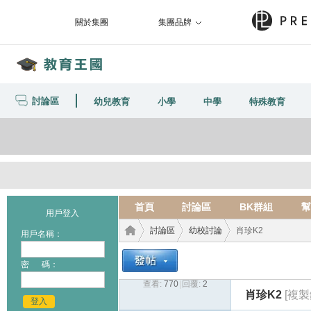
關於集團
集團品牌
討論區
幼兒教育
小學
中學
特殊教育
首頁
討論區
BK群組
幫
用戶登入
討論區
幼校討論
肖珍K2
用戶名稱：
密 碼：
查看:
770
|
回覆:
2
教育
›
›
›
肖珍K2
[複製
登入