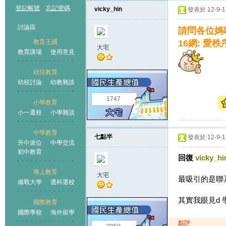
登記帳號
忘記密碼
vicky_hin
發表於 12-9-11
討論區
請問各位媽
教育王國
16網: 愛
大宅
教育講場
使用意見
幼兒教育
幼校討論
幼教雜談
王國
1747
小學教育
小一選校
小學雜談
中學教育
七點半
發表於 12-9-11
升中派位
中學交流
初中教育
回復
vicky_hi
專上教育
大宅
最吸引的是聯系
備戰大學
選科選校
其實我眼見d 
國際教育
國際學校
海外留學
點評