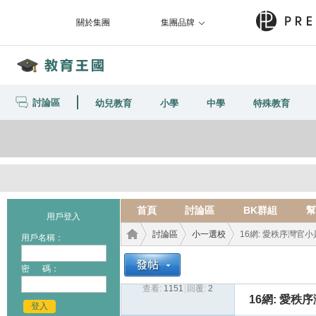
關於集團
集團品牌
討論區
幼兒教育
小學
中學
特殊教育
首頁
討論區
BK群組
幫
用戶登入
討論區
小一選校
16網: 愛秩序灣官小
用戶名稱：
密 碼：
查看:
1151
|
回覆:
2
教育
›
›
›
16網: 愛
登入