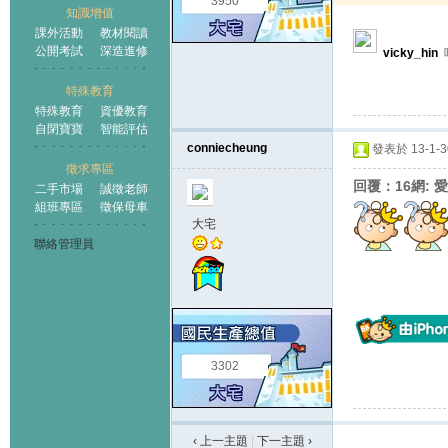
3950
知識增值
課外活動
教材閱讀
公開考試
深造進修
vicky_hin
特殊教育
特殊教育
資優教育
自閉寶寶
智能評估
conniecheung
發表於 13-1-30
徵求專區
回覆：16網: 
二手市場
誠徵老師
組班專區
徵保母車
大宅
聯絡管理員
3302
‹ 上一主題
|
下一主題
›