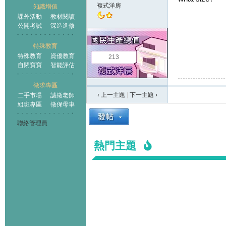
複式洋房
知識增值
課外活動
教材閱讀
公開考試
深造進修
特殊教育
特殊教育
資優教育
213
自閉寶寶
智能評估
徵求專區
‹ 上一主題
|
下一主題
›
二手市場
誠徵老師
組班專區
徵保母車
聯絡管理員
熱門主題