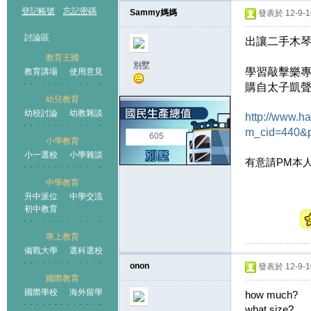
登記帳號
忘記密碼
Sammy媽媽
發表於 12-9-10
討論區
出讓二手木琴 
教育王國
別墅
學習敲擊樂
教育講場
使用意見
購自太子凱
幼兒教育
幼校討論
幼教雜談
http://www.h
王國
m_cid=440&
605
小學教育
小一選校
小學雜談
有意請PM本人
中學教育
升中派位
中學交流
初中教育
專上教育
備戰大學
選科選校
onon
發表於 12-9-10
國際教育
國際學校
海外留學
how much?
what size?