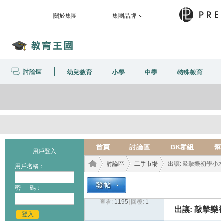
關於集團
集團品牌
討論區
幼兒教育
小學
中學
特殊教育
首頁
討論區
BK群組
幫
用戶登入
討論區
二手市場
出讓: 敲擊樂初學小
用戶名稱：
密 碼：
查看:
1195
|
回覆:
1
教育
›
›
›
出讓: 敲擊
登入