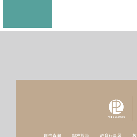
廣告查詢
學校搜尋
教育行事曆
教