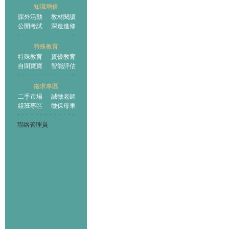
知識增值
課外活動
教材閱讀
公開考試
深造進修
特殊教育
特殊教育
資優教育
自閉寶寶
智能評估
徵求專區
二手市場
誠徵老師
組班專區
徵保母車
聯絡管理員