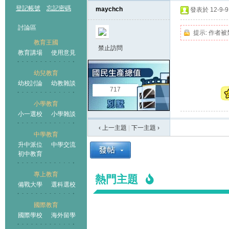
登記帳號
忘記密碼
maychch
發表於 12-9-9 
討論區
提示:
作者被
教育王國
禁止訪問
教育講場
使用意見
幼兒教育
幼校討論
幼教雜談
王國
717
小學教育
小一選校
小學雜談
‹ 上一主題
|
下一主題
›
中學教育
升中派位
中學交流
初中教育
專上教育
熱門主題
備戰大學
選科選校
國際教育
國際學校
海外留學