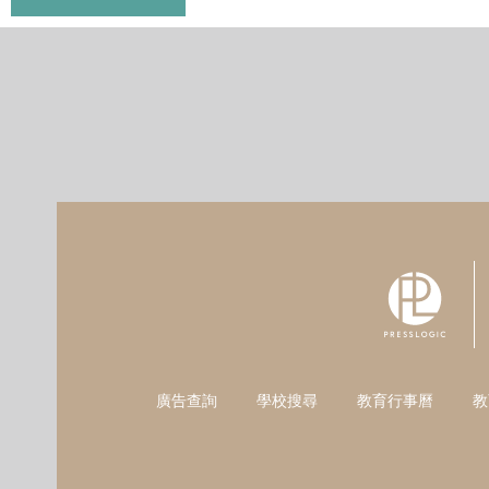
廣告查詢
學校搜尋
教育行事曆
教