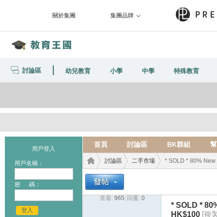
關於集團
集團品牌
討論區
幼兒教育
小學
中學
特殊教育
首頁
討論區
BK群組
幫
用戶登入
討論區
二手市場
* SOLD * 80% New -
用戶名稱：
密 碼：
查看:
965
|
回覆:
0
教育
›
›
›
* SOLD * 80%
登入
HK$100
[複