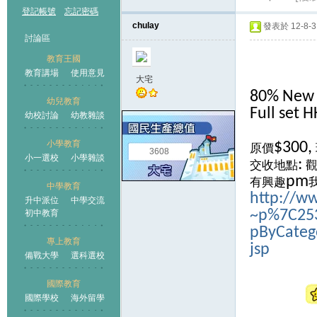
登記帳號
忘記密碼
chulay
發表於 12-8-31
討論區
教育王國
教育講場
使用意見
大宅
80% New -
幼兒教育
Full set 
幼校討論
幼教雜談
王國
小學教育
$300,
原價
3608
小一選校
小學雜談
:
交收地點
pm
有興趣
中學教育
http://w
升中派位
中學交流
~p%7C253
初中教育
pByCatego
專上教育
jsp
備戰大學
選科選校
國際教育
國際學校
海外留學