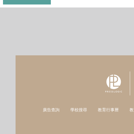
廣告查詢
學校搜尋
教育行事曆
教