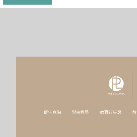
廣告查詢
學校搜尋
教育行事曆
教