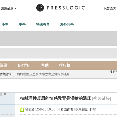
集團品牌
廣告查詢
小學
中學
特殊教育
海外升學
論區
BK群組
幫助
排行榜
搜尋
教育講場
抽離理性反思的情感敎育是灌輸的溫床
覆:
0
›
抽離理性反思的情感敎育是灌輸的溫床
[複製鏈接]
發表於 12-8-25 10:50
|
只看該作者
|
倒序瀏覽
|
打印