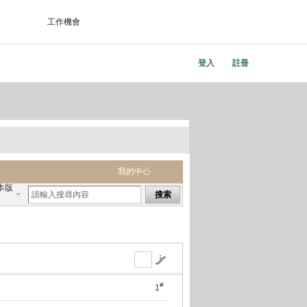
工作機會
登入
註冊
我的中心
本版
搜索
#
1