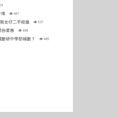
23
件簿
687
斯敦女仔二手校服
537
部份業務
498
城數研中學部補數？
485