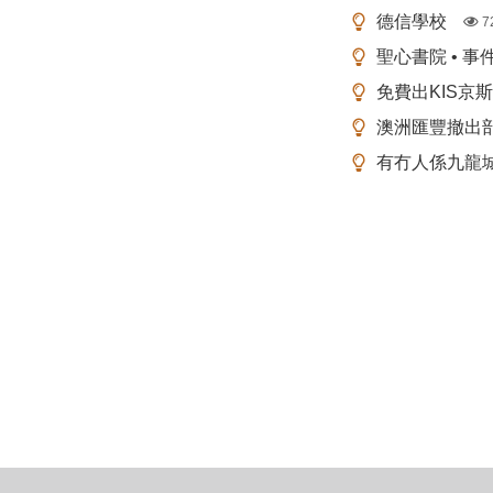
德信學校
7
聖心書院 • 事
免費出KIS京
澳洲匯豐撤出
有冇人係九龍