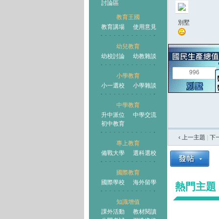
討論區
教育王國
別墅
教育講場
使用意見
幼兒教育
幼校討論
幼教雜談
王國
996
小學教育
小一選校
小學雜談
中學教育
升中派位
中學交流
初中教育
‹ 上一主題
|
下
專上教育
備戰大學
選科選校
國際教育
國際學校
海外留學
熱門主題
知識增值
課外活動
教材閱讀