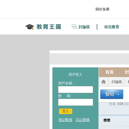
關於集團
討論區
幼兒教育
首頁
討
用戶登入
討論區
用戶名稱：
密 碼：
查看:
938
|
回
教育
›
›
登入
登記帳號
忘記密碼
犖犖