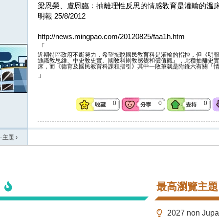
梁恩榮、盧恩臨﹕抽離理性反思的情感敎育是灌輸的溫
明報 25/8/2012
http://news.mingpao.com/20120825/faa1h.htm
「
近期特區政府不斷努力，希望擺脫國民敎育科是灌輸的指控，但《明
通識敎思維、中史敎史實、國敎科則敎感覺和價值觀』，此種抽離史
床，而《德育及國民教育科課程指引》其中一敗筆就是附錄六有關「
」
0
0
0
一主題
›
最高瀏覽主題
2027 non Ju