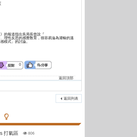
床
報》的報道指出吳局長曾說『
實、理性反思的感覺敎育，很容易淪為灌輸的溫
情感模式」的討論。
0
返回頂部
返回列表
pas 打氣區
806