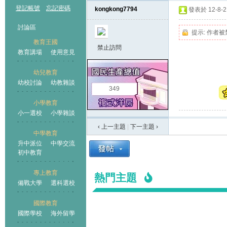
登記帳號
忘記密碼
kongkong7794
發表於 12-8-21
討論區
提示:
作者被
教育王國
禁止訪問
教育講場
使用意見
幼兒教育
幼校討論
幼教雜談
王國
349
小學教育
小一選校
小學雜談
‹ 上一主題
|
下一主題
›
中學教育
升中派位
中學交流
初中教育
專上教育
熱門主題
備戰大學
選科選校
國際教育
國際學校
海外留學