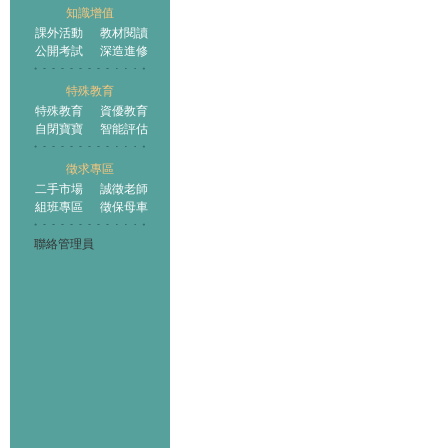
知識增值
課外活動
教材閱讀
公開考試
深造進修
特殊教育
特殊教育
資優教育
自閉寶寶
智能評估
徵求專區
二手市場
誠徵老師
組班專區
徵保母車
聯絡管理員