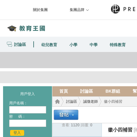
關於集團
集團品牌
討論區
幼兒教育
小學
中學
特殊教育
首頁
討論區
BK群組
幫
用戶登入
討論區
誠徵老師
徽小四補習
用戶名稱：
密 碼：
查看:
1120
|
回覆:
0
教育
›
›
›
徽小四補習
登入