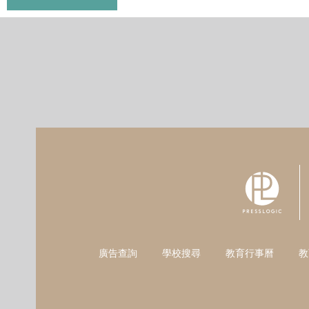
廣告查詢
學校搜尋
教育行事曆
教