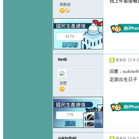
我上年最後嗰
男爵府
6174
NetB
發表於 12-8-20
回覆：sukitel
定跟出生日子
別墅
778
sukitelfold
發表於 12-8-20