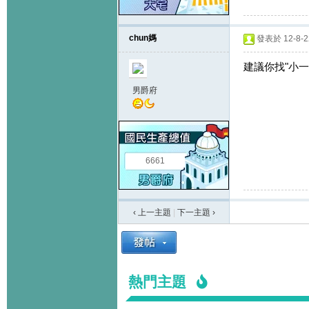
chun媽
發表於 12-8-22
建議你找"小一
男爵府
6661
‹ 上一主題
|
下一主題
›
熱門主題