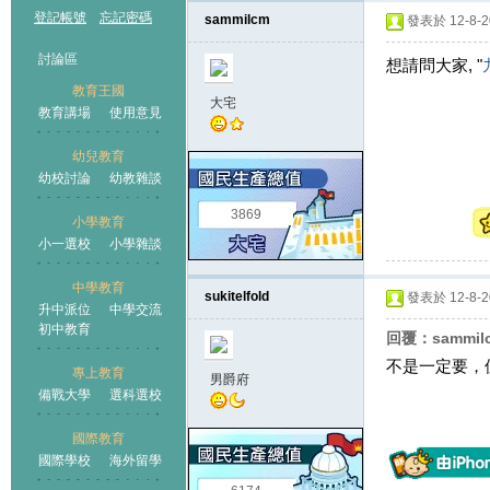
登記帳號
忘記密碼
sammilcm
發表於 12-8-20
討論區
想請問大家, "
教育王國
大宅
教育講場
使用意見
幼兒教育
幼校討論
幼教雜談
王國
3869
小學教育
小一選校
小學雜談
中學教育
sukitelfold
發表於 12-8-20
升中派位
中學交流
初中教育
回覆：sammil
不是一定要，但
專上教育
男爵府
備戰大學
選科選校
國際教育
國際學校
海外留學