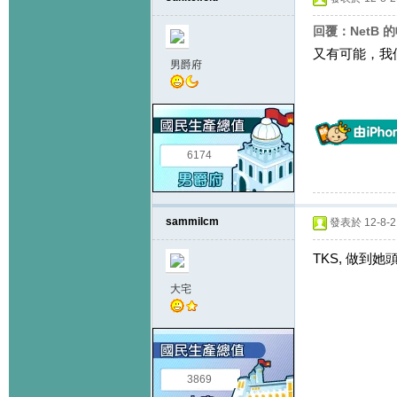
回覆：NetB 
又有可能，我
男爵府
6174
sammilcm
發表於 12-8-21
TKS, 做到
大宅
3869