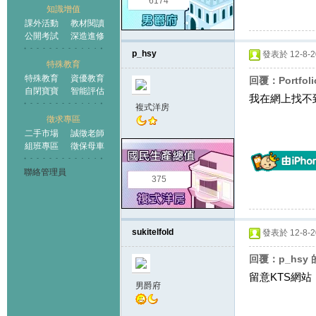
6174
知識增值
課外活動
教材閱讀
公開考試
深造進修
p_hsy
發表於 12-8-20
特殊教育
特殊教育
資優教育
回覆：Portfoli
自閉寶寶
智能評估
我在網上找不
複式洋房
徵求專區
二手市場
誠徵老師
組班專區
徵保母車
聯絡管理員
375
sukitelfold
發表於 12-8-20
回覆：p_hsy
留意KTS網
男爵府