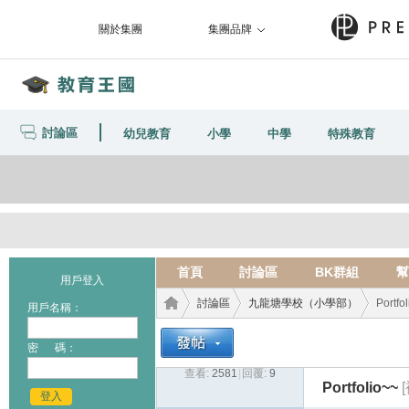
關於集團
集團品牌
討論區
幼兒教育
小學
中學
特殊教育
首頁
討論區
BK群組
幫
用戶登入
討論區
九龍塘學校（小學部）
Portfo
用戶名稱：
密 碼：
查看:
2581
|
回覆:
9
教育
›
›
›
Portfolio~~
登入