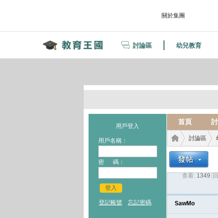
關於集團
討論區
幼兒教育
首頁
討
用戶登入
討論區
用戶名稱：
密 碼：
查看:
1349
|
回
教育
›
›
登入
登記帳號
忘記密碼
SawMo