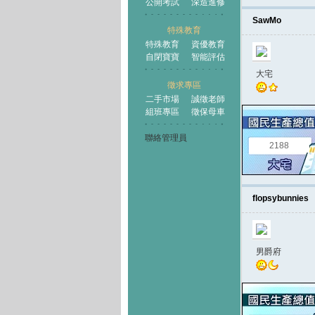
公開考試
深造進修
SawMo
特殊教育
特殊教育
資優教育
自閉寶寶
智能評估
大宅
徵求專區
二手市場
誠徵老師
組班專區
徵保母車
聯絡管理員
2188
flopsybunnies
男爵府