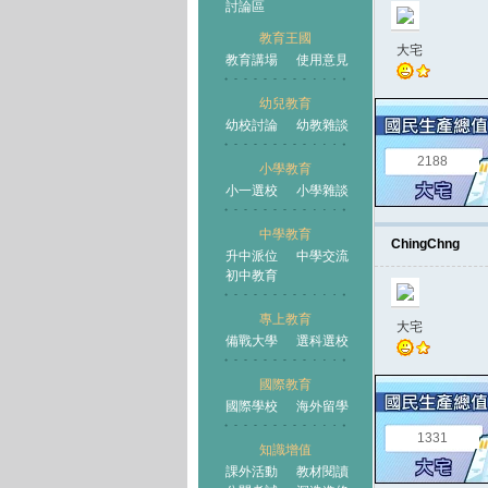
討論區
教育王國
大宅
教育講場
使用意見
幼兒教育
幼校討論
幼教雜談
王國
2188
小學教育
小一選校
小學雜談
中學教育
ChingChng
升中派位
中學交流
初中教育
專上教育
大宅
備戰大學
選科選校
國際教育
國際學校
海外留學
1331
知識增值
課外活動
教材閱讀