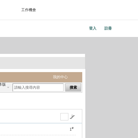
工作機會
登入
註冊
我的中心
本版
搜索
#
1