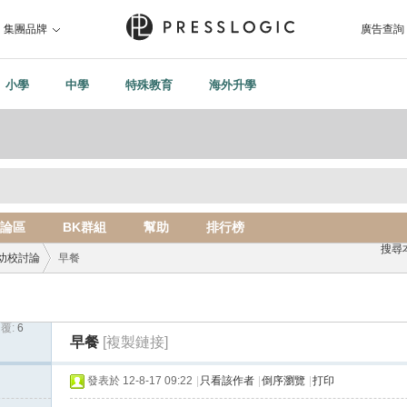
集團品牌
廣告查詢
小學
中學
特殊教育
海外升學
論區
BK群組
幫助
排行榜
搜尋
幼校討論
早餐
覆:
6
›
早餐
[複製鏈接]
發表於 12-8-17 09:22
|
只看該作者
|
倒序瀏覽
|
打印