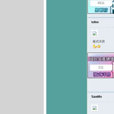
6511
tofee
複式洋房
211
SawMo