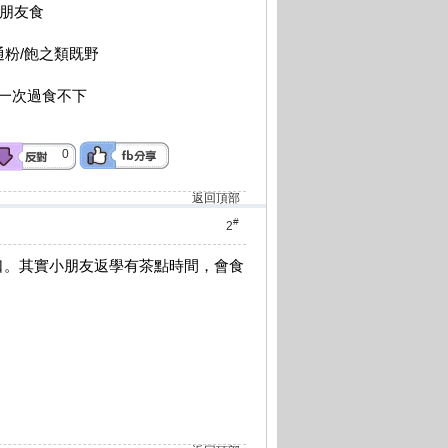
小朋友食
通粉/飽之類既野
佢一次過食不下
0
返回頂部
#
2
口。其實小朋友返學有茶點時間，會食