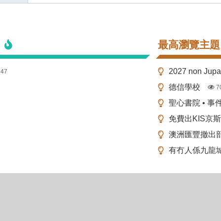
最高瀏覽主題
2027 non Ju
147
德信學校
7
聖心書院 • 事
免費出KIS京
澳洲匯豐撤出
有冇人係九龍