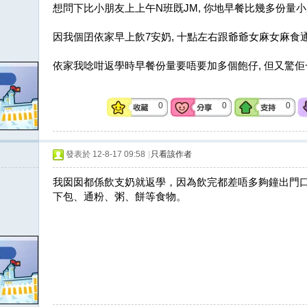
想問下比小朋友上上午N班既JM, 你地早餐比幾多份量
因我個囝依家早上飲7安奶, 十點左右跟爺爺女麻女麻食
依家我唸咁返學時早餐份量要唔要加多個飽仔, 但又驚
0
0
0
發表於 12-8-17 09:58
|
只看該作者
我囡囡都係飲支奶就返學，因為飲完都差唔多夠鐘出門
下包、通粉、粥、餅等食物。