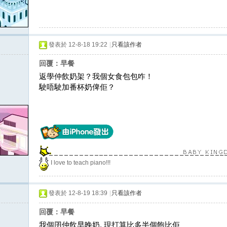
發表於 12-8-18 19:22
|
只看該作者
回覆：早餐
返學仲飲奶架？我個女食包包咋！
駛唔駛加番杯奶俾佢？
I love to teach piano!!!
發表於 12-8-19 18:39
|
只看該作者
回覆：早餐
我個囝仲飲早晚奶, 現打算比多半個飽比佢