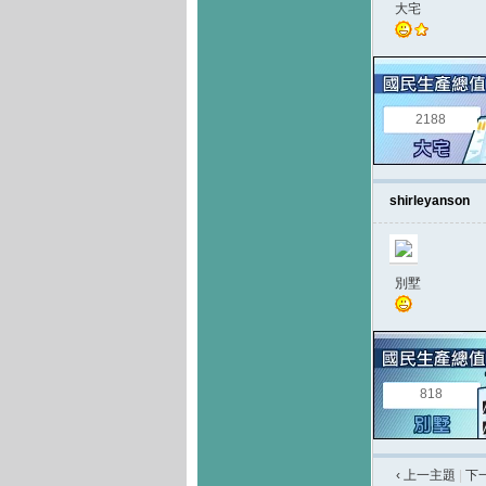
大宅
2188
shirleyanson
別墅
818
‹ 上一主題
|
下