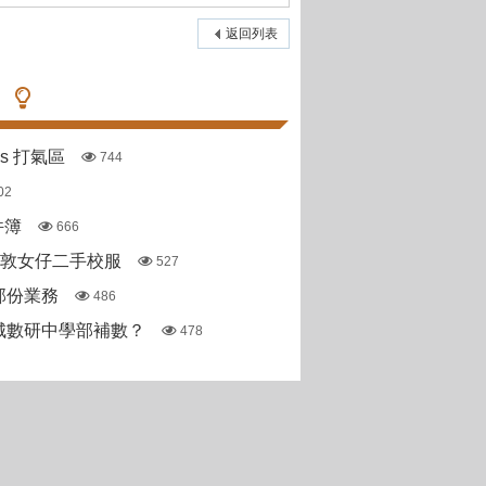
返回列表
pas 打氣區
744
02
件簿
666
斯敦女仔二手校服
527
部份業務
486
城數研中學部補數？
478