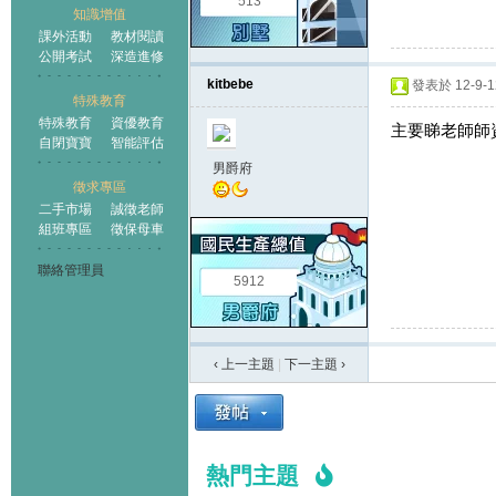
513
知識增值
課外活動
教材閱讀
公開考試
深造進修
kitbebe
發表於 12-9-12
特殊教育
特殊教育
資優教育
主要睇老師師
自閉寶寶
智能評估
男爵府
徵求專區
二手市場
誠徵老師
組班專區
徵保母車
聯絡管理員
5912
‹ 上一主題
|
下一主題
›
熱門主題