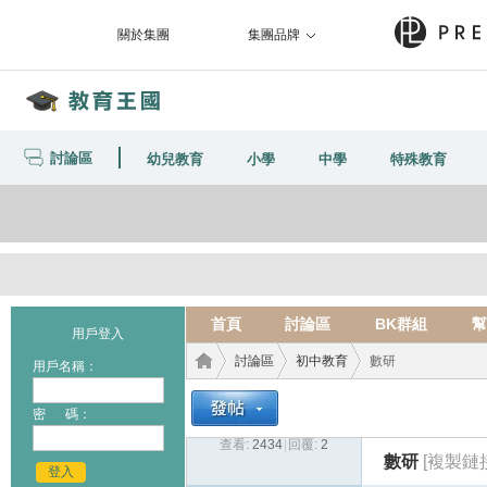
關於集團
集團品牌
討論區
幼兒教育
小學
中學
特殊教育
首頁
討論區
BK群組
幫
用戶登入
討論區
初中教育
數研
用戶名稱：
密 碼：
查看:
2434
|
回覆:
2
教育
›
›
›
數研
[複製鏈
登入