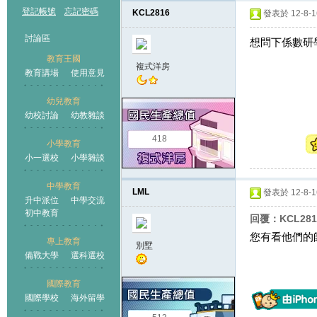
登記帳號
忘記密碼
KCL2816
發表於 12-8-16
討論區
想問下係數研
教育王國
複式洋房
教育講場
使用意見
幼兒教育
幼校討論
幼教雜談
王國
418
小學教育
小一選校
小學雜談
中學教育
LML
發表於 12-8-16
升中派位
中學交流
初中教育
回覆：KCL28
您有看他們的
專上教育
別墅
備戰大學
選科選校
國際教育
國際學校
海外留學