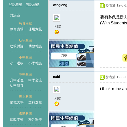
登記帳號
忘記密碼
winglong
發表於 12-8-14
討論區
要有約9成新,Under
(With St
教育王國
別墅
教育講場
使用意見
幼兒教育
幼校討論
幼教雜談
王國
799
小學教育
小一選校
小學雜談
中學教育
nabi
發表於 12-8-16
升中派位
中學交流
初中教育
i think mine ar
專上教育
別墅
備戰大學
選科選校
國際教育
國際學校
海外留學