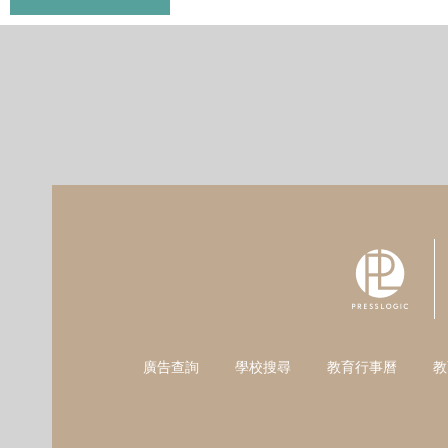
廣告查詢
學校搜尋
教育行事曆
教