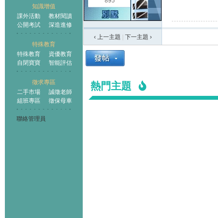
895
知識增值
課外活動
教材閱讀
公開考試
深造進修
‹ 上一主題
|
下一主題
›
特殊教育
特殊教育
資優教育
自閉寶寶
智能評估
徵求專區
熱門主題
二手市場
誠徵老師
組班專區
徵保母車
聯絡管理員