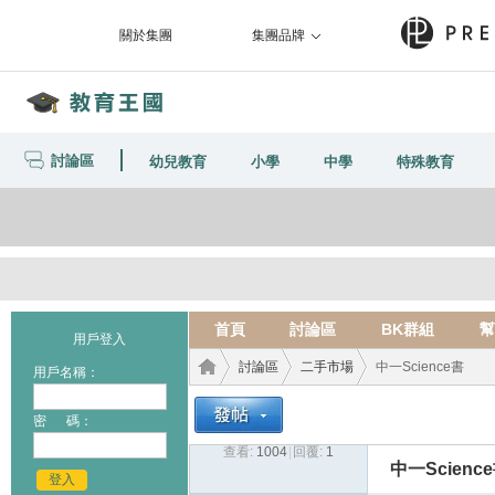
關於集團
集團品牌
討論區
幼兒教育
小學
中學
特殊教育
首頁
討論區
BK群組
幫
用戶登入
討論區
二手市場
中一Science書
用戶名稱：
密 碼：
查看:
1004
|
回覆:
1
教育
›
›
›
中一Scienc
登入