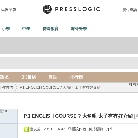
集團品牌
廣告查詢
小學
中學
特殊教育
海外升學
論區
BK群組
幫助
排行榜
搜尋
小學雜談
P.1 ENGLISH COURSE ? 大角咀 太子有冇好介紹
覆:
0
›
P.1 ENGLISH COURSE ? 大角咀 太子有冇好介紹
[
發表於 12-8-11 16:42
|
只看該作者
|
倒序瀏覽
|
打印