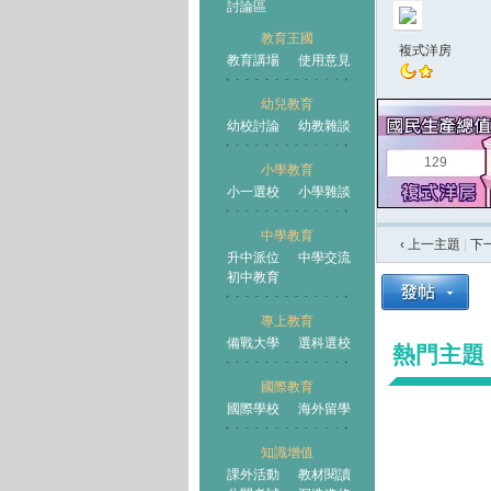
討論區
教育王國
複式洋房
教育講場
使用意見
幼兒教育
幼校討論
幼教雜談
王國
129
小學教育
小一選校
小學雜談
中學教育
‹ 上一主題
|
下
升中派位
中學交流
初中教育
專上教育
備戰大學
選科選校
熱門主題
國際教育
國際學校
海外留學
知識增值
課外活動
教材閱讀