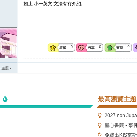
如上 小一英文 文法有冇介紹,
0
0
0
一主題
›
最高瀏覽主題
2027 non Ju
聖心書院 • 事
免費出KIS京