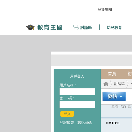
關於集團
討論區
幼兒教育
首頁
討
用戶登入
討論區
用戶名稱：
密 碼：
查看:
729
|
回
教育
›
›
登入
登記帳號
忘記密碼
HMTB11