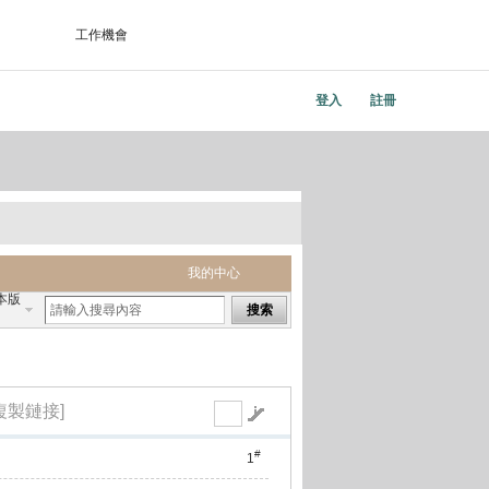
工作機會
登入
註冊
我的中心
本版
搜索
複製鏈接]
#
1