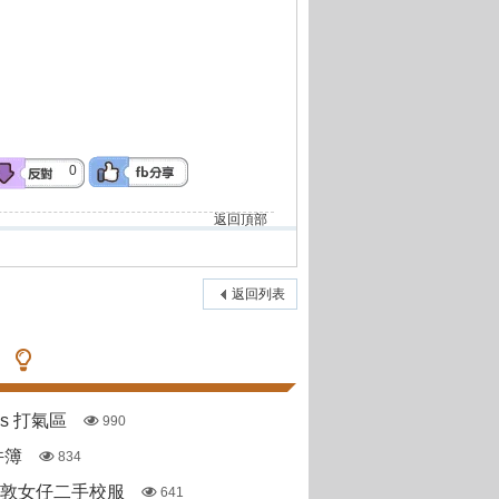
0
返回頂部
返回列表
pas 打氣區
990
件簿
834
斯敦女仔二手校服
641