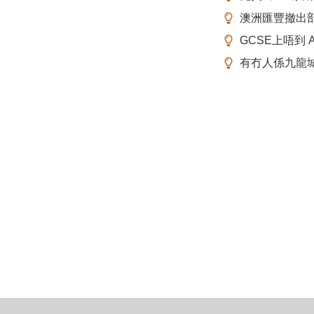
澳洲匯豐撤出
GCSE上唔到 A-
有冇人係九龍