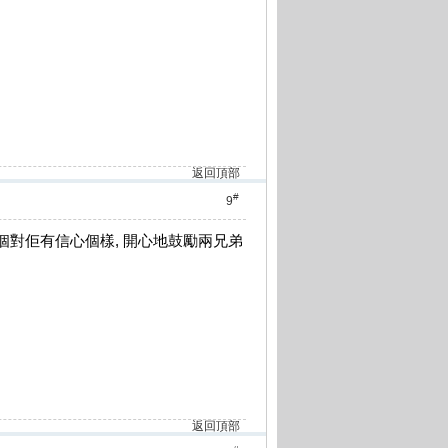
返回頂部
#
9
w個對佢有信心個樣, 開心地鼓勵兩兄弟
返回頂部