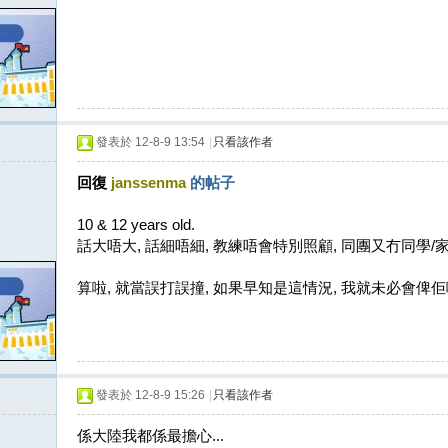
發表於 12-8-9 13:54
|
只看該作者
回復
janssenma
的帖子
10 & 12 years old.
話大唔大, 話細唔細, 教練唔會特別照顧, 同團又冇同學/
算啦, 就當誤打誤撞, 如果早知是這情況, 我就未必會俾佢
發表於 12-8-9 15:26
|
只看該作者
係大陸我都係最擔心...