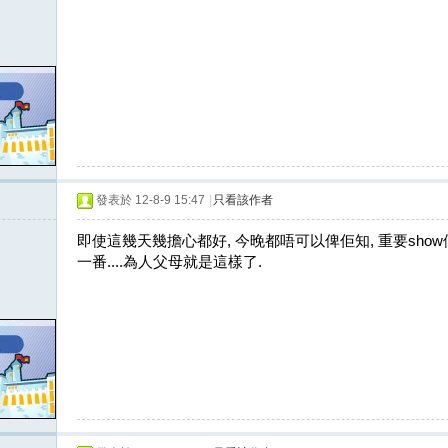
發表於 12-8-9 15:47
|
只看該作者
即使這幾天幾擔心都好, 今晚都唔可以俾佢知, 重要sho
一番....為人父母就是這樣了.