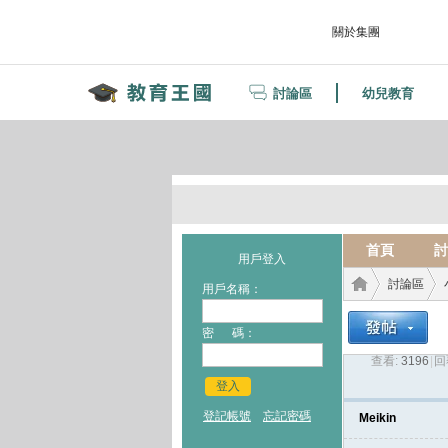
關於集團
討論區
幼兒教育
首頁
討
用戶登入
討論區
用戶名稱：
密 碼：
查看:
3196
|
回
教育
›
›
登入
登記帳號
忘記密碼
Meikin