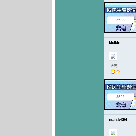
3588
Meikin
大宅
3588
mandy304