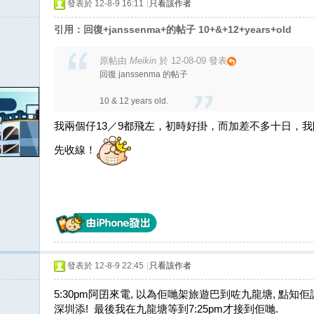
發表於 12-8-9 16:11
|
只看該作者
引用：回復+janssenma+的帖子 10+&+12+years+old
原帖由
Meikin
於 12-08-09 發表
回復 janssenma 的帖子
10 & 12 years old.
我兩個仔13／9都飛左，初時好掛，而加差不多十日，
先收線！
發表於 12-8-9 22:45
|
只看該作者
5:30pm阿囝來電, 以為佢哋架旅遊巴到咗九龍塘, 點知
深圳添! 最後我在九龍塘等到7:25pm才接到佢哋.