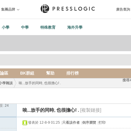
集團品牌
廣告查詢
小學
中學
特殊教育
海外升學
論區
BK群組
幫助
排行榜
搜尋
小學雜談
唉...放手的同時, 也很擔心! .
覆:
24
›
唉...放手的同時, 也很擔心! .
[複製鏈接]
發表於 12-8-9 01:25
|
只看該作者
|
倒序瀏覽
|
打印