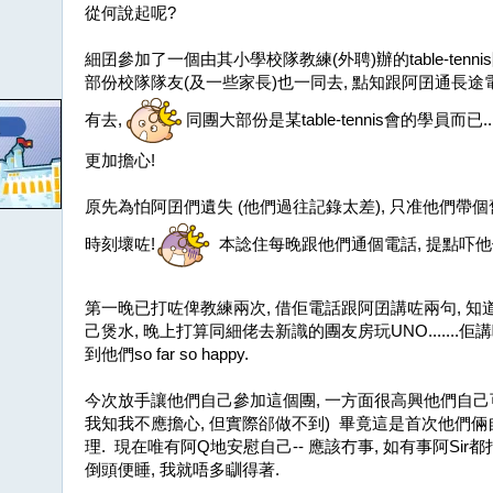
從何說起呢?
細囝參加了一個由其小學校隊教練(外聘)辦的table-tenni
部份校隊隊友(及一些家長)也一同去, 點知跟阿囝通長
有去,
同團大部份是某table-tennis會的學員而已
更加擔心!
原先為怕阿囝們遺失 (他們過往記錄太差), 只准他們帶
時刻壞咗!
本諗住每晚跟他們通個電話, 提點吓他
第一晚已打咗俾教練兩次, 借佢電話跟阿囝講咗兩句, 知
己煲水, 晚上打算同細佬去新識的團友房玩UNO.......佢講唔
到他們so far so happy.
今次放手讓他們自己參加這個團, 一方面很高興他們自己可
我知我不應擔心, 但實際郤做不到) 畢竟這是首次他們倆
理. 現在唯有阿Q地安慰自己-- 應該冇事, 如有事阿Sir
倒頭便睡, 我就唔多瞓得著.