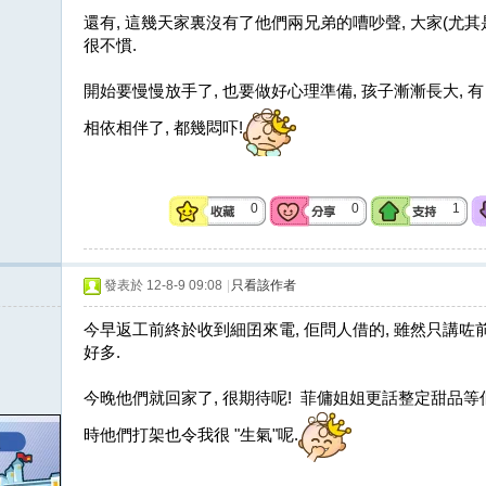
還有, 這幾天家裏沒有了他們兩兄弟的嘈吵聲, 大家(尤
很不慣.
開始要慢慢放手了, 也要做好心理準備, 孩子漸漸長大, 
相依相伴了, 都幾悶吓!
0
0
1
發表於 12-8-9 09:08
|
只看該作者
今早返工前終於收到細囝來電, 佢問人借的, 雖然只講咗前
好多.
今晚他們就回家了, 很期待呢! 菲傭姐姐更話整定甜品等佢哋今
時他們打架也令我很 "生氣"呢.