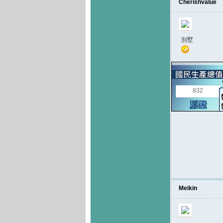
Cherishvalue
別墅
832
Meikin