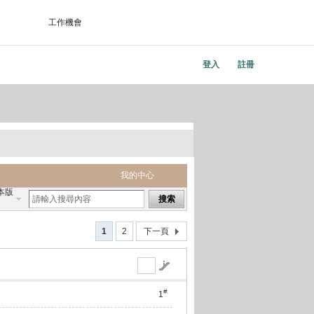
工作機會
登入
註冊
我的中心
本版
搜索
1
2
下一頁
#
1