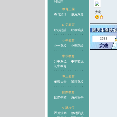
討論區
教育王國
大宅
教育講場
使用意見
幼兒教育
幼校討論
幼教雜談
王國
3588
小學教育
小一選校
小學雜談
中學教育
升中派位
中學交流
初中教育
專上教育
備戰大學
選科選校
國際教育
國際學校
海外留學
知識增值
課外活動
教材閱讀