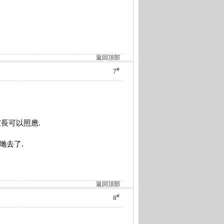
返回頂部
#
7
家長可以照應.
哋去了.
返回頂部
#
8