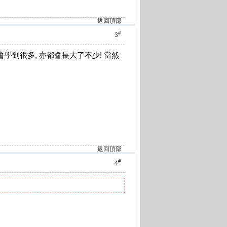
返回頂部
#
3
學到很多, 亦都會長大了不少! 當然
返回頂部
#
4