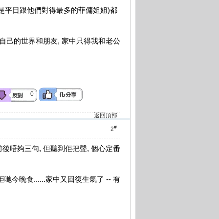
其是平日跟他們對得最多的菲傭姐姐)都
有自己的世界和朋友, 家中只得我和老公
0
返回頂部
#
2
後唔夠三句, 但聽到佢把聲, 個心定番
晚食......家中又回復生氣了 -- 有