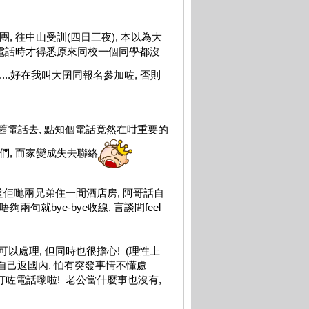
s團, 往中山受訓(四日三夜), 本以為大
途電話時才得悉原來同校一個同學都沒
......好在我叫大囝同報名參加咗, 否則
個舊電話去, 點知個電話竟然在咁重要的
們, 而家變成失去聯絡
道佢哋兩兄弟住一間酒店房, 阿哥話自
夠兩句就bye-bye收線, 言談間feel
以處理, 但同時也很擔心! (理性上
自己返國內, 怕有突發事情不懂處
都打咗電話嚟啦! 老公當什麼事也沒有,