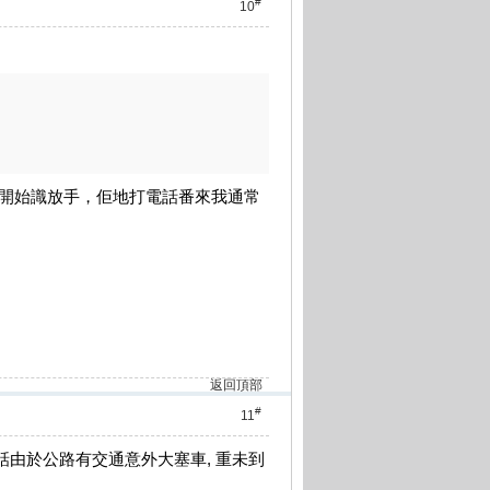
#
10
我開始識放手，佢地打電話番來我通常
返回頂部
#
11
佢話由於公路有交通意外大塞車, 重未到