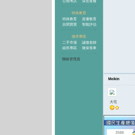
公開考試
深造進修
特殊教育
特殊教育
資優教育
自閉寶寶
智能評估
徵求專區
二手市場
誠徵老師
組班專區
徵保母車
聯絡管理員
Meikin
大宅
3588