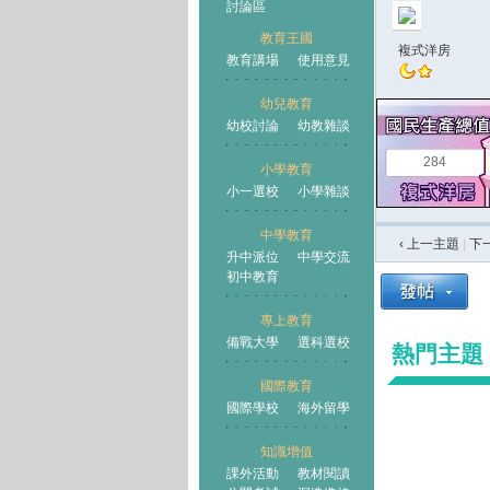
討論區
教育王國
複式洋房
教育講場
使用意見
幼兒教育
幼校討論
幼教雜談
王國
284
小學教育
小一選校
小學雜談
中學教育
‹ 上一主題
|
下
升中派位
中學交流
初中教育
專上教育
備戰大學
選科選校
熱門主題
國際教育
國際學校
海外留學
知識增值
課外活動
教材閱讀