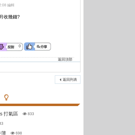
2:08 編輯
月收幾錢?
0
返回頂部
返回列表
pas 打氣區
833
43
件簿
698