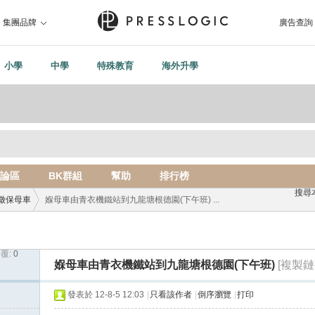
集團品牌
廣告查詢
小學
中學
特殊教育
海外升學
論區
BK群組
幫助
排行榜
搜尋
徵保母車
媬母車由青衣機鐵站到九龍塘根德園(下午班) ...
覆:
0
›
媬母車由青衣機鐵站到九龍塘根德園(下午班)
[複製鏈
發表於 12-8-5 12:03
|
只看該作者
|
倒序瀏覽
|
打印