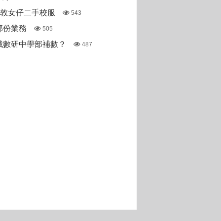
斯敦女仔二手校服
543
部份業務
505
城數研中學部補數？
487