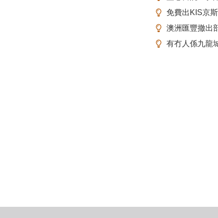
免費出KIS京
澳洲匯豐撤出
有冇人係九龍