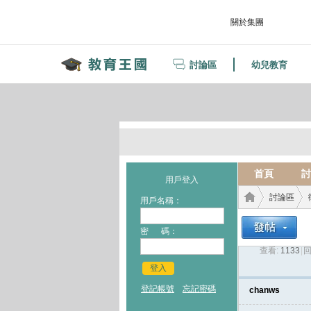
關於集團
討論區
幼兒教育
首頁
討
用戶登入
討論區
用戶名稱：
密 碼：
查看:
1133
|
回
教育
›
›
登入
登記帳號
忘記密碼
chanws