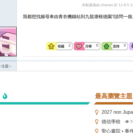
本帖最後由 chanws 於 12-8-5 1
我都想找媬母車由青衣機鐵站到九龍塘根德園?請問一個
2
0
0
一主題
›
最高瀏覽主題
2027 non Ju
德信學校
7
聖心書院 • 事