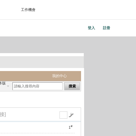
工作機會
登入
註冊
我的中心
本版
搜索
接]
#
1