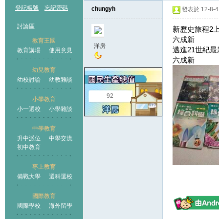
登記帳號
忘記密碼
chungyh
發表於 12-8-4 
討論區
新歷史旅程2上
六成新
教育王國
洋房
邁進21世紀最新
教育講場
使用意見
六成新
幼兒教育
幼校討論
幼教雜談
王國
92
小學教育
小一選校
小學雜談
中學教育
升中派位
中學交流
初中教育
專上教育
備戰大學
選科選校
國際教育
國際學校
海外留學