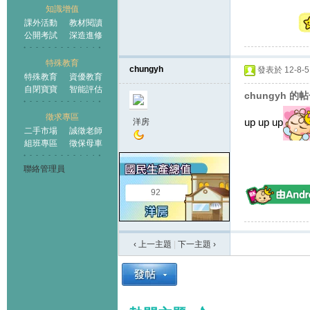
知識增值
課外活動
教材閱讀
公開考試
深造進修
特殊教育
chungyh
發表於 12-8-5 
特殊教育
資優教育
自閉寶寶
智能評估
chungyh 的
徵求專區
up up up
洋房
二手市場
誠徵老師
組班專區
徵保母車
聯絡管理員
92
‹ 上一主題
|
下一主題
›