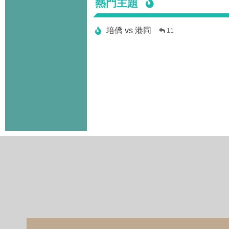
熱門主題
培僑 vs 港同
11