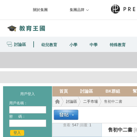
關於集團
集團品牌
討論區
幼兒教育
小學
中學
特殊教育
首頁
討論區
BK群組
幫
用戶登入
討論區
二手市場
售初中二書
用戶名稱：
密 碼：
查看:
547
|
回覆:
1
教育
›
›
›
售初中二書
登入