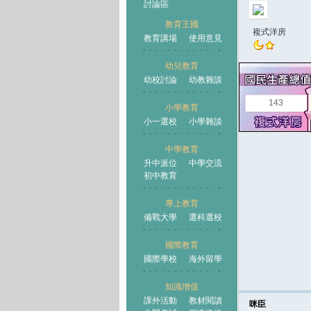
討論區
教育王國
複式洋房
教育講場
使用意見
幼兒教育
幼校討論
幼教雜談
王國
143
小學教育
小一選校
小學雜談
中學教育
升中派位
中學交流
初中教育
專上教育
備戰大學
選科選校
國際教育
國際學校
海外留學
知識增值
課外活動
教材閱讀
咪臣