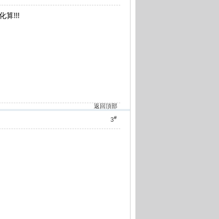
算!!!
返回頂部
#
3