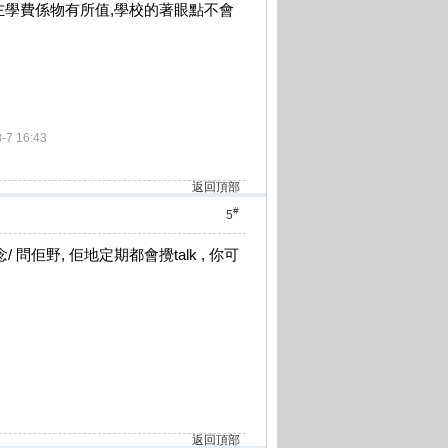
俾左學費係物有所值,學校的著眼點不會
7 16:43
返回頂部
#
5
 問佢野, 佢地定期都會攪talk , 你可
返回頂部