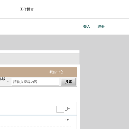
工作機會
登入
註冊
我的中心
本版
搜索
#
1