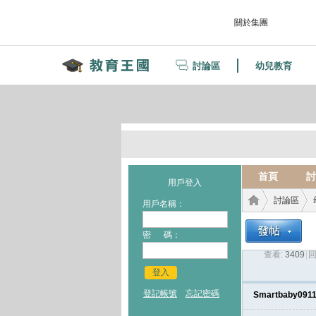
關於集團
討論區
幼兒教育
首頁
討
用戶登入
討論區
用戶名稱：
密 碼：
查看:
3409
|
回
教育
›
›
登入
登記帳號
忘記密碼
Smartbaby091