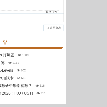
返回頂部
返回列表
pas 打氣區
1309
件簿
1171
Levels
802
ter扣賬卡
665
城數研中學部補數？
616
 2026 (HKU / UST)
313