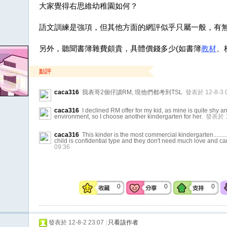
大家覺得右思維幼稚園如何？
語文訓練是強項，但其他方面的網評似乎只屬一般，有
另外，聽聞書簿雜費頗貴，具體價錢多少(如書簿
教材
、
點評
caca316
我表哥2個仔讀RM, 現他們都考到TSL
發表於 12-8-3 0
caca316
I declined RM offer for my kid, as mine is quite shy 
environment, so I choose another kindergarten for her.
發表於 12
caca316
This kinder is the most commercial kindergarten...........
child is confidential type and they don't need much love and c
09:36
0
0
0
發表於 12-8-2 23:07
|
只看該作者