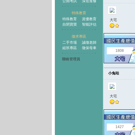
公開考試
深造進修
特殊教育
特殊教育
資優教育
大宅
自閉寶寶
智能評估
徵求專區
二手市場
誠徵老師
組班專區
徵保母車
1808
聯絡管理員
小兔咕
大宅
1427