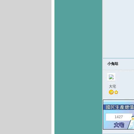
小兔咕
大宅
1427