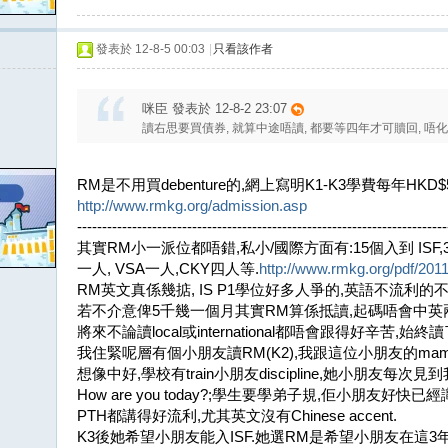
發表於 12-8-5 00:03
|
只看該作者
咪臣 發表於 12-8-2 23:07
讀右思要買債券, 就算中途唔讀, 都要等四年才可贖回, 唔化算
RM是不用買debenture的,網上寫明K1-K3學費每年HKD$5
http://www.rmkg.org/admission.asp
--------------------------------------------------------------------------
其實RM小一派位都唔錯,私小/國際方面有:15個入到 ISF,3個SI
一人, VSA一人,CKY四人等.
http://www.rmkg.org/pdf/201
RM英文真係幾掂, IS P1學位好多人爭的,英語不流利的不會
若不介意俾5千幾一個月其實RM算係抵讀,起碼唔會中英
將來不論讀local或international都唔會跟得好辛苦,始終讀
我住緊呢層有個小朋友讀RM(K2),我跟這位小朋友的ma
想像中好,學校有train小朋友discipline,她小朋友每次見
How are you today?;學生要學弟子規,佢小朋友好
PTH都講得好流利,尤其英文沒有Chinese accent.
K3後她希望小朋友能入ISF.她選RM是希望小朋友在這3年