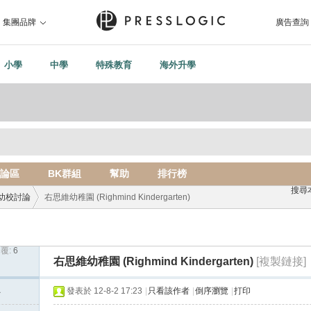
集團品牌
廣告查詢
小學
中學
特殊教育
海外升學
論區
BK群組
幫助
排行榜
搜尋
幼校討論
右思維幼稚園 (Righmind Kindergarten)
覆:
6
›
右思維幼稚園 (Righmind Kindergarten)
[複製鏈接]
1
發表於 12-8-2 17:23
|
只看該作者
|
倒序瀏覽
|
打印