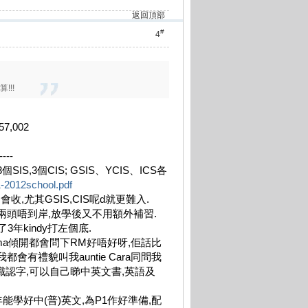
返回頂部
#
4
!!!
7,002
----
S,3個CIS; GSIS、YCIS、ICS各
1-2012school.pdf
收,尤其GSIS,CIS呢d就更難入.
兩頭唔到岸,放學後又不用額外補習.
了3年kindy打左個底.
ma傾開都會問下RM好唔好呀,佢話比
到我都會有禮貌叫我auntie Cara同問我
快已經識認字,可以自己睇中英文書,英語及
能學好中(普)英文,為P1作好準備,配