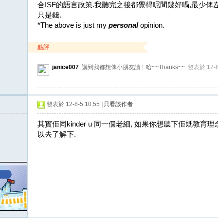
合ISF的語言政策.我聽完之後都覺得呢間幾好喎,最少
只是錢.
*The above is just my
personal
opinion.
點評
janice007
講到我都想俾小朋友讀﹗哈~~Thanks~~
發表於 12-8-
發表於 12-8-5 10:55
|
只看該作者
其實佢同kinder u 同一個老細, 如果你想聽下佢既教育理念/
以去了解下.