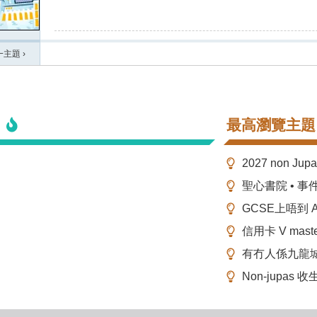
一主題
›
最高瀏覽主題
2027 non Ju
聖心書院 • 事
GCSE上唔到 A-
信用卡 V mas
有冇人係九龍
Non-jupas 收生