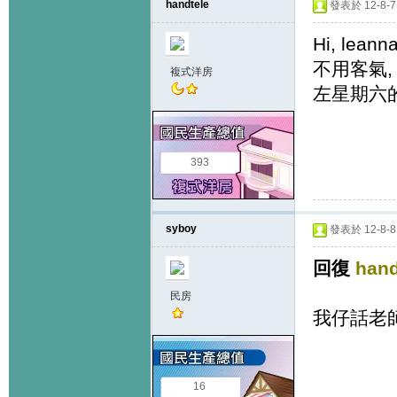
handtele
發表於 12-8-7 
Hi, leann
不用客氣,
複式洋房
左星期六
393
syboy
發表於 12-8-8 
回復
hand
民房
我仔話老
16