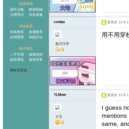
2270
知識增值
課外活動
教材閱讀
公開考試
深造進修
coolpa
發表於 12-8-1 
特殊教育
特殊教育
資優教育
用不用穿
自閉寶寶
智能評估
複式洋房
徵求專區
二手市場
誠徵老師
組班專區
徵保母車
聯絡管理員
394
YLMom
發表於 12-8-1 
I guess n
mentions 
大宅
same, and 