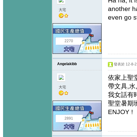
Ha ha, it 
another ha
大宅
even go s
2270
Angelakibb
發表於 12-8-2 
依家上聖
帶文具,水
大宅
我女話有時
聖堂暑期
ENJOY !
2891