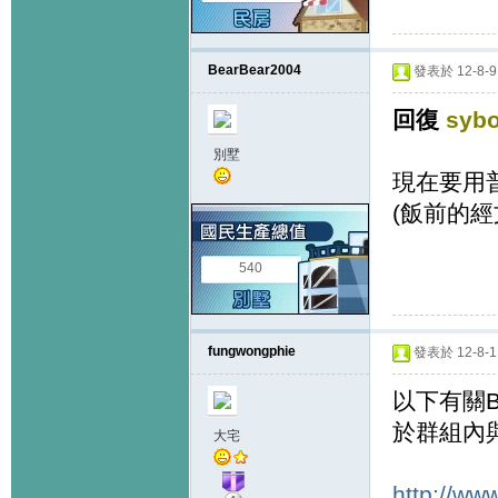
BearBear2004
發表於 12-8-9 
回復
syb
別墅
現在要用
(飯前的
540
fungwongphie
發表於 12-8-11
以下有關
於群組內
大宅
http://w