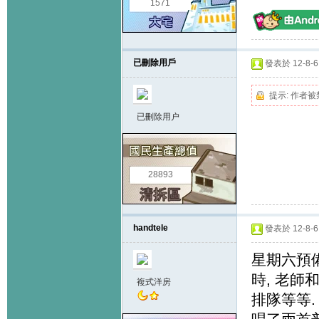
1571
已刪除用戶
發表於 12-8-6 
提示:
作者被
已刪除用户
28893
handtele
發表於 12-8-6 
星期六預
時, 老師
複式洋房
排隊等等.