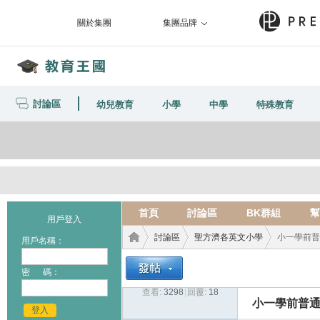
關於集團
集團品牌
討論區
幼兒教育
小學
中學
特殊教育
首頁
討論區
BK群組
幫
用戶登入
討論區
聖方濟各英文小學
小一學前普
用戶名稱：
密 碼：
查看:
3298
|
回覆:
18
教育
›
›
›
小一學前普
登入