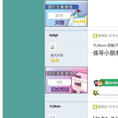
2270
ballgii
發表於 12-8-1 
YLMom 的帖
係等小朋
複式洋房
215
YLMom
發表於 12-8-1 