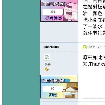
唱了兩首普
在投射板
393
油上顏色.
吃小食在禮
了一啖水.
跟住老師
leannababa
發表於 12-8-7 
原來如此,
知,Thanks
洋房
99