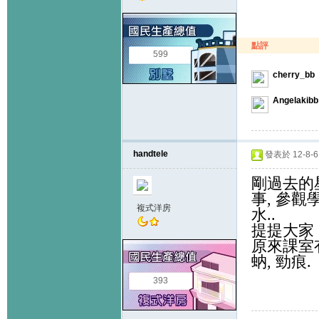
點評
599
cherry_bb
Angelakibb
handtele
發表於 12-8-6 
剛過去的
事
,
參觀
複式洋房
水
..
提提大家
原來課室
蚋
,
勁痕
.
393