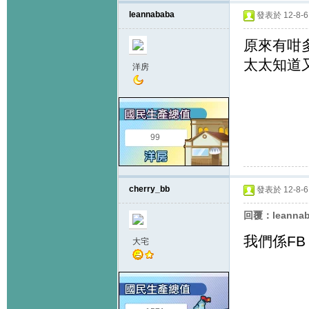
leannababa
發表於 12-8-6 
原來有咁
太太知道又沒
洋房
99
cherry_bb
發表於 12-8-6 
回覆：leanna
我們係FB 
大宅