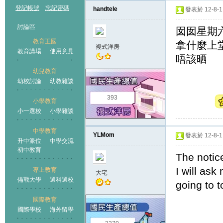
登記帳號
忘記密碼
handtele
發表於 12-8-1 
討論區
囡囡星期
教育王國
拿什麼上堂
複式洋房
教育講場
使用意見
唔該晒
幼兒教育
幼校討論
幼教雜談
王國
393
小學教育
小一選校
小學雜談
中學教育
YLMom
發表於 12-8-1 
升中派位
中學交流
初中教育
The notic
I will ask
專上教育
大宅
備戰大學
選科選校
going to t
國際教育
國際學校
海外留學