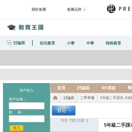
關於集團
集團品牌
討論區
幼兒教育
小學
中學
特殊教育
首頁
討論區
BK群組
幫
用戶登入
討論區
二手市場
5年級二手課本, 8成
用戶名稱：
密 碼：
查看:
732
|
回覆:
1
教育
›
›
›
5年級二手課
登入