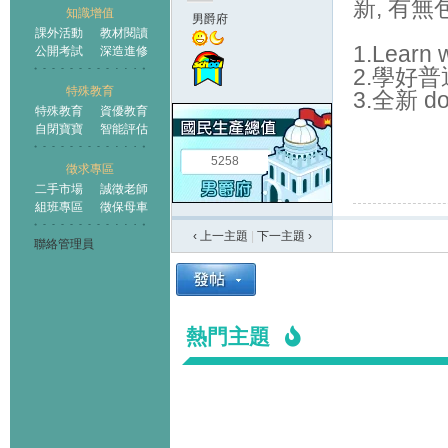
新
,
有無
知識增值
男爵府
課外活動
教材閱讀
1.Learn w
公開考試
深造進修
2.
學好普
特殊教育
3.
全新
do
特殊教育
資優教育
自閉寶寶
智能評估
5258
徵求專區
二手市場
誠徵老師
組班專區
徵保母車
‹ 上一主題
|
下一主題
›
聯絡管理員
熱門主題