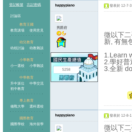
登記帳號
忘記密碼
happypiano
發表於 12-7-31
討論區
教育王國
男爵府
教育講場
使用意見
徵以下二
新
,
有無
幼兒教育
幼校討論
幼教雜談
王國
1.Learn w
小學教育
2.
學好普
小一選校
小學雜談
3.
全新
do
5258
中學教育
升中派位
中學交流
初中教育
專上教育
備戰大學
選科選校
happypiano
發表於 12-8-1 
國際教育
國際學校
海外留學
徵以下二