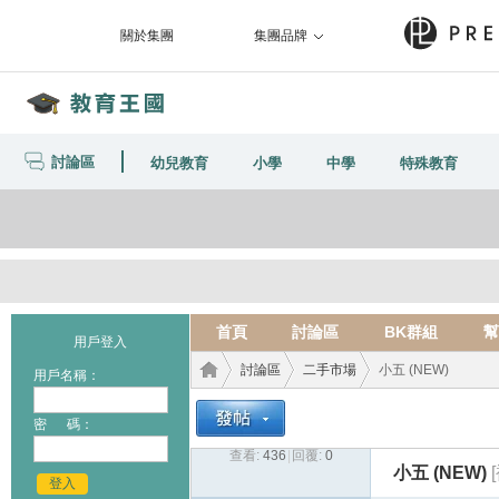
關於集團
集團品牌
討論區
幼兒教育
小學
中學
特殊教育
首頁
討論區
BK群組
幫
用戶登入
討論區
二手市場
小五 (NEW)
用戶名稱：
密 碼：
查看:
436
|
回覆:
0
教育
›
›
›
小五 (NEW)
登入