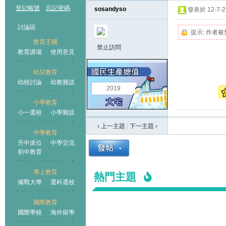
登記帳號
忘記密碼
sosandyso
發表於 12-7-29
討論區
提示:
作者被
教育王國
禁止訪問
教育講場
使用意見
幼兒教育
幼校討論
幼教雜談
王國
2019
小學教育
小一選校
小學雜談
‹ 上一主題
|
下一主題
›
中學教育
升中派位
中學交流
初中教育
專上教育
熱門主題
備戰大學
選科選校
國際教育
國際學校
海外留學