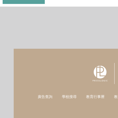
廣告查詢
學校搜尋
教育行事曆
教