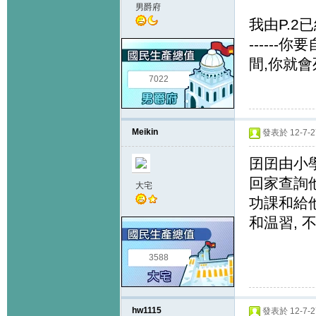
男爵府
我由P.2
-----
間,你就會死
7022
Meikin
發表於 12-7-27
囝囝由小
回家查詢他
大宅
功課和給
和温習, 
3588
hw1115
發表於 12-7-27