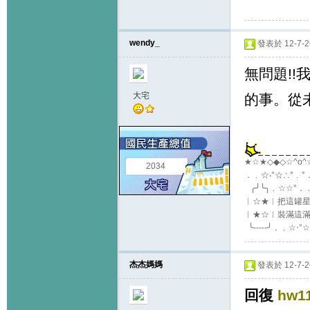
wendy_
發表於 12-7-26
無問題!
大宅
的事。從
★☆★◇◆◇☆^o
2034
．﹒☆‧°☆∴°﹒°．
╭╯╰╮﹒☆☆°．﹒☆
︱☆★︱把這罐星砂
︱★☆︱裝滿這滿滿的
╰-----╯．﹒☆‧°
杰杰媽媽
發表於 12-7-26
回復
hw1