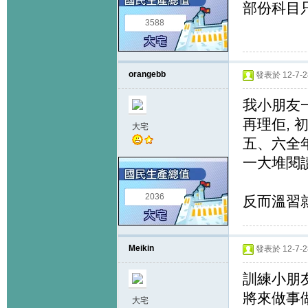
部份科目
3588
orangebb
發表於 12-7-28
我小朋友
再理佢, 
大宅
五、六全
一大堆閱讀
2036
反而溫習
Meikin
發表於 12-7-28
訓練小朋
將來做事
大宅