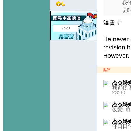
我
要叫
溫書 ?
7529
He never d
revision 
However, 
點評
杰杰媽
我都係
23:30
杰杰媽
改變
發
杰杰媽
仔日日仲