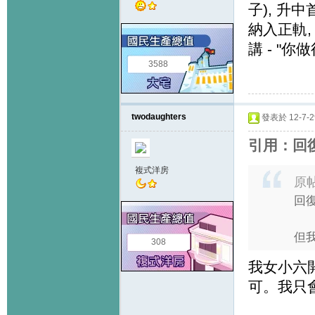
子), 升
納入正軌,
講 - "
3588
twodaughters
發表於 12-7-29
引用：回復
複式洋房
原
回復
但
308
我女小六開
可。我只