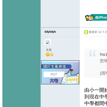
kilykilyk
發表於 12-7-29
大宅
hw1
您地
(因
3127
由小一開
到現在中學
中學都間中