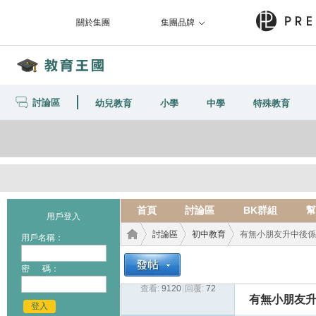
關於集團
集團品牌
討論區
幼兒教育
小學
中學
特殊教育
首頁
討論區
BK群組
幫
用戶登入
討論區
初中教育
有無小朋友升中後係自
用戶名稱：
密 碼：
查看:
9120
|
回覆:
72
教育
›
›
›
有無小朋友升
登入