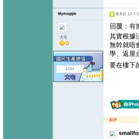
Mymaggie
發表於 12-7-31
回覆：有
其實根據
大宅
無幹就唔
學、返屋
要在樓下
1434
點評
smallfo