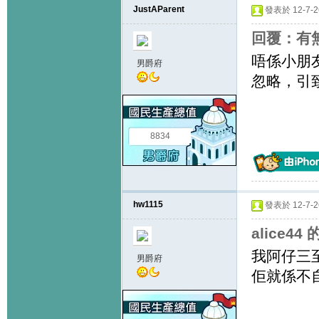
JustAParent
發表於 12-7-26
回覆：有
唔係小朋
男爵府
忽略，引
8834
hw1115
發表於 12-7-26
alice44
我阿仔三
男爵府
佢就係不