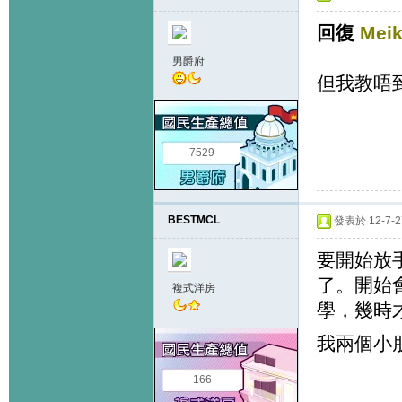
回復
Meik
男爵府
但我教唔到
7529
BESTMCL
發表於 12-7-27
要開始放
了。開始
複式洋房
學，幾時
我兩個小
166