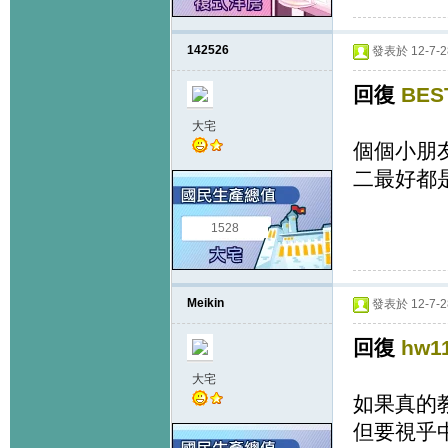
142526
發表於 12-7-28
回復
BES
大宅
個個小朋友
二最好都
1528
Meikin
發表於 12-7-28
回復
hw1
大宅
如果真的
但要視乎中