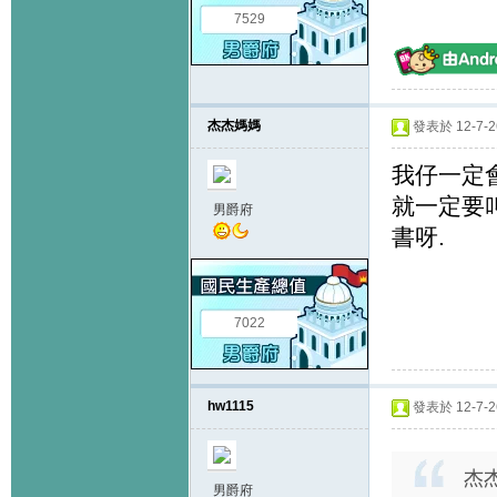
7529
杰杰媽媽
發表於 12-7-26
我仔一定
就一定要
男爵府
書呀.
7022
hw1115
發表於 12-7-26
杰杰
男爵府