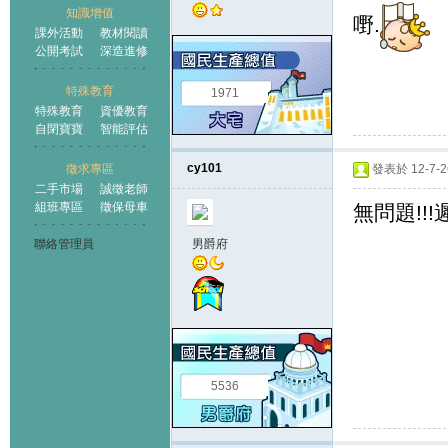
知識增值
嘢.
課外活動
教材閱讀
公開考試
深造進修
特殊教育
1971
特殊教育
資優教育
自閉寶寶
智能評估
cy101
徵求專區
發表於 12-7-26
二手市場
誠徵老師
組班專區
徵保母車
無問題!!!
聯絡管理員
男爵府
5536