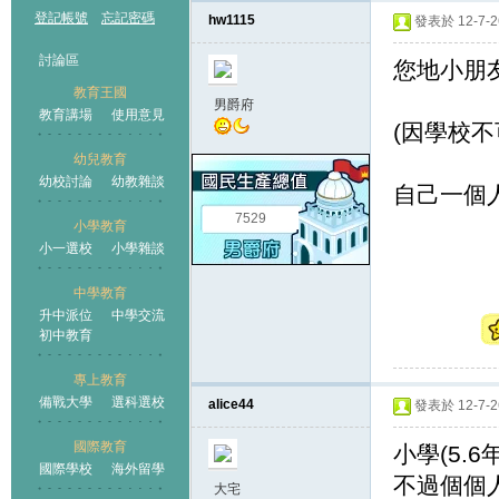
登記帳號
忘記密碼
hw1115
發表於 12-7-26
討論區
您地小朋
教育王國
男爵府
教育講場
使用意見
(因學校不
幼兒教育
幼校討論
幼教雜談
王國
自己一個人
7529
小學教育
小一選校
小學雜談
中學教育
升中派位
中學交流
初中教育
專上教育
備戰大學
選科選校
alice44
發表於 12-7-26
國際教育
小學(5.
國際學校
海外留學
不過個個人
大宅