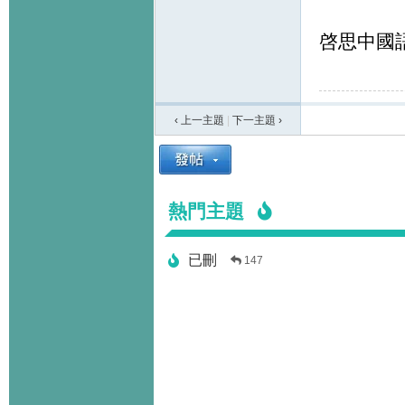
啓思中國語
‹ 上一主題
|
下一主題
›
熱門主題
已刪
147