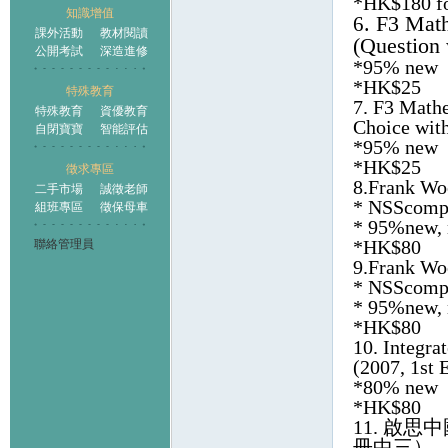
*HK$180 fo
知識增值
. F3 Mat
6
課外活動
教材閱讀
(Question
公開考試
深造進修
*95% new
*HK$25
特殊教育
7. F3 Math
特殊教育
資優教育
Choice wit
自閉寶寶
智能評估
*95% new
*HK$25
徵求專區
8.Frank Wo
二手市場
誠徵老師
* NSScompu
組班專區
徵保母車
* 95%new, n
*HK$80
聯絡管理員
9.Frank Wo
* NSScompu
* 95%new, n
*HK$80
10.
Integra
(2007, 1st 
*80% new
*HK$80
11.
啟思中
冊中三）