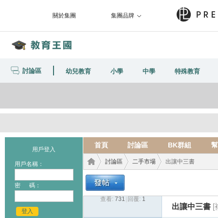
關於集團
集團品牌
討論區
幼兒教育
小學
中學
特殊教育
首頁
討論區
BK群組
幫
用戶登入
討論區
二手市場
出讓中三書
用戶名稱：
密 碼：
查看:
731
|
回覆:
1
教育
›
›
›
出讓中三書
登入