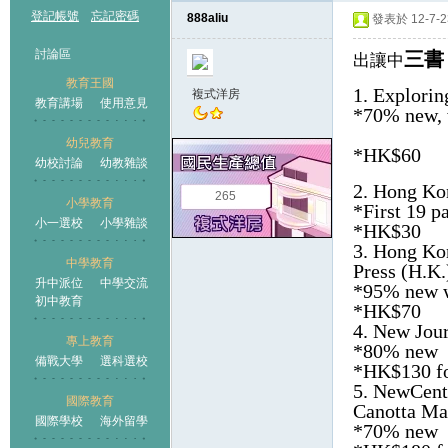
登記帳號
忘記密碼
888aliu
發表於 12-7-23
討論區
三書
出讓中
教育王國
1.
Explorin
複式洋房
教育講場
使用意見
*
70% new,
幼兒教育
*HK$60
幼校討論
幼教雜談
王國
2. Hong Ko
265
小學教育
*First 19 p
小一選校
小學雜談
*HK$30
3. Hong Ko
中學教育
Press (H.K.
升中派位
中學交流
*95% new 
初中教育
*HK$70
4. New Jou
專上教育
*80% new
備戰大學
選科選校
*HK$130 fo
5. New
Cent
國際教育
Canotta Ma
國際學校
海外留學
*70% new