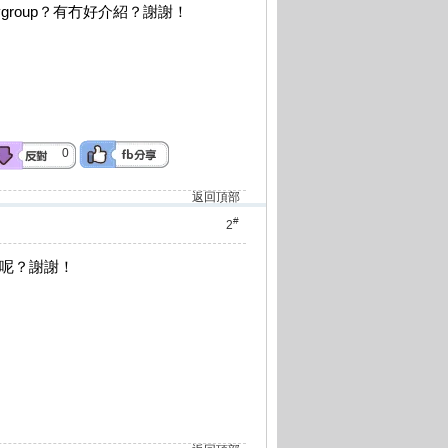
group？有冇好介紹？謝謝！
0
返回頂部
#
2
up呢？謝謝！