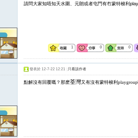
請問大家知唔知天水圍、元朗或者屯門有冇蒙特梭利play
1
0
0
發表於 12-7-22 12:21
|
只看該作者
荃灣
點解沒有回覆嘅？那麽
又有沒有蒙特梭利playgro