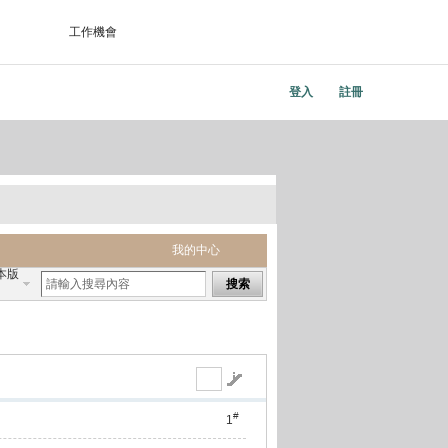
工作機會
登入
註冊
我的中心
本版
搜索
#
1