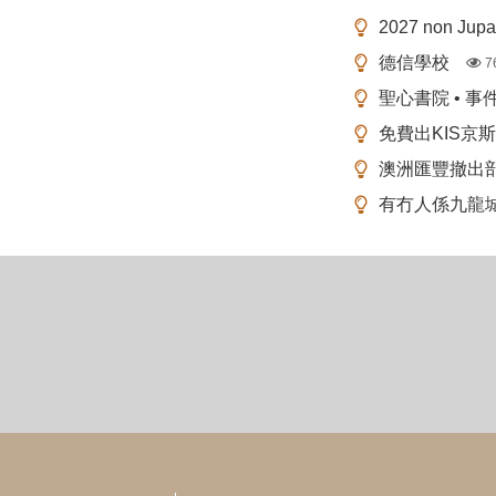
2027 non Ju
德信學校
7
聖心書院 • 事
免費出KIS京
澳洲匯豐撤出
有冇人係九龍