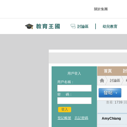
關於集團
討論區
幼兒教育
首頁
討
用戶登入
討論區
用戶名稱：
密 碼：
查看:
1739
|
回
教育
›
›
登入
登記帳號
忘記密碼
AmyChiang