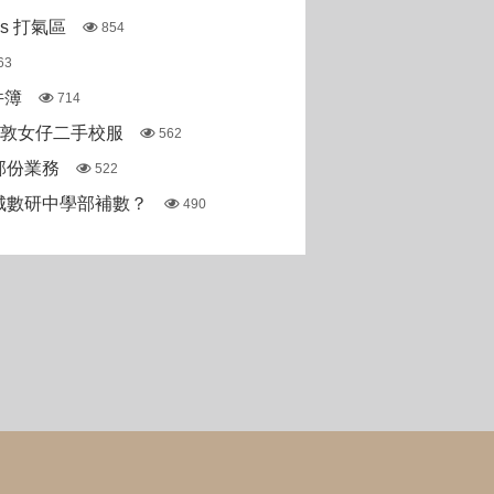
pas 打氣區
854
63
件簿
714
斯敦女仔二手校服
562
部份業務
522
城數研中學部補數？
490