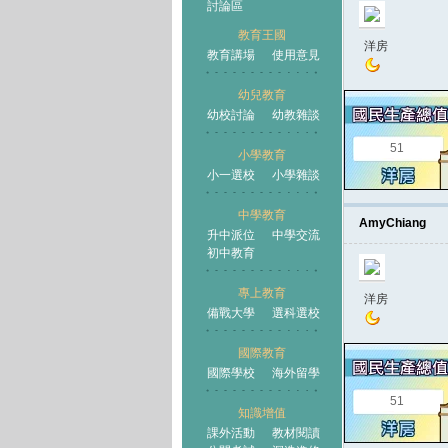
討論區
教育王國
洋房
教育講場
使用意見
幼兒教育
幼校討論
幼教雜談
王國
51
小學教育
小一選校
小學雜談
中學教育
AmyChiang
升中派位
中學交流
初中教育
專上教育
洋房
備戰大學
選科選校
國際教育
國際學校
海外留學
51
知識增值
課外活動
教材閱讀