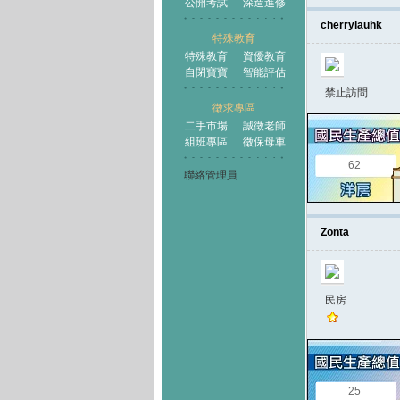
公開考試
深造進修
cherrylauhk
特殊教育
特殊教育
資優教育
自閉寶寶
智能評估
禁止訪問
徵求專區
二手市場
誠徵老師
組班專區
徵保母車
62
聯絡管理員
Zonta
民房
25