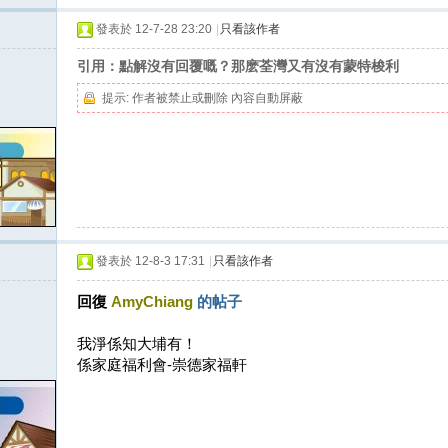
發表於 12-7-28 23:20
|
只看該作者
引用：點解沒有回覆嘅？那麽荃灣又有沒有蒙特梭利
提示:
作者被禁止或刪除 內容自動屏蔽
發表於 12-8-3 17:31
|
只看該作者
回復
AmyChiang
的帖子
我淨係知大埔有！
係家庭福利會-崇德家福軒