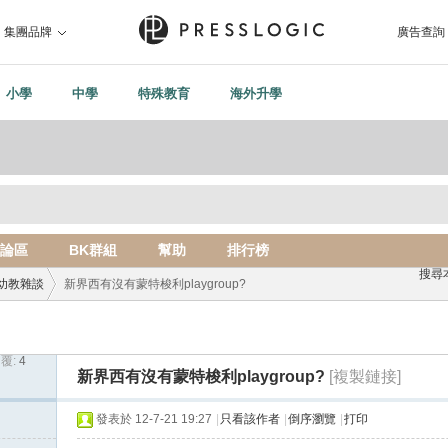
集團品牌
廣告查詢
小學
中學
特殊教育
海外升學
論區
BK群組
幫助
排行榜
搜尋
幼教雜談
新界西有沒有蒙特梭利playgroup?
覆:
4
›
新界西有沒有蒙特梭利playgroup?
[複製鏈接]
發表於 12-7-21 19:27
|
只看該作者
|
倒序瀏覽
|
打印