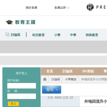
關於集團
集團品牌
討論區
幼兒教育
小學
中學
特殊教育
首頁
討論區
BK群組
幫
用戶登入
討論區
小學雜談
外地回流升小六問題
用戶名稱：
密 碼：
查看:
4945
|
回覆:
22
教育
›
›
›
外地回流升
登入