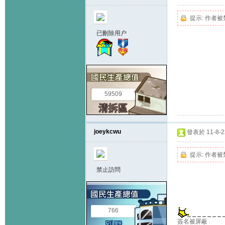
提示:
作者被
已刪除用户
59509
joeykcwu
發表於 11-8-22
提示:
作者被
禁止訪問
766
簽名被屏蔽