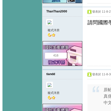
ThanThan2000
發表於 11-8-27
請問國際
複式洋房
416
tiandd
發表於 11-8-30
原
複式洋房
真
中