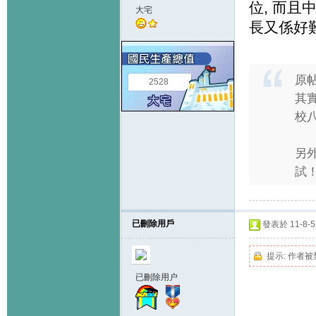
位, 而且
大宅
長又係好
原
2528
其
校
另
試！ 
已刪除用戶
發表於 11-8-5 
提示:
作者被
已刪除用户