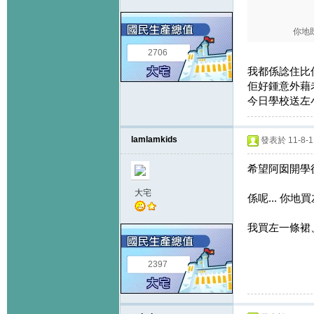
你地
2706
我都係諗住比佢
佢好鍾意外藉老
今日學校送左
lamlamkids
發表於 11-8-11
希望阿囡開學
大宅
係呢... 你
我買左一條裙、
2397