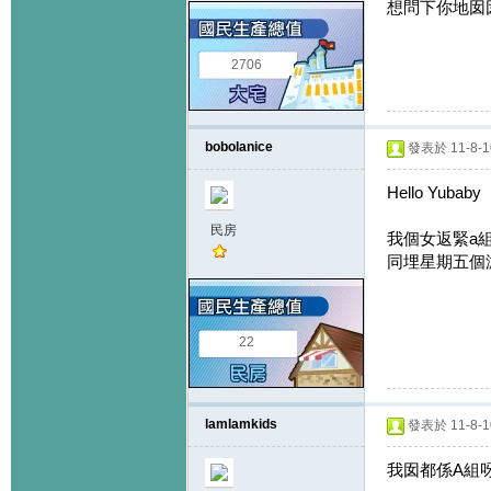
想問下你地囡
2706
bobolanice
發表於 11-8-10
Hello Yubaby
民房
我個女返緊a組,
同埋星期五個游泳
22
lamlamkids
發表於 11-8-10
我囡都係A組