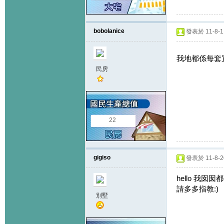
bobolanice
發表於 11-8-11
我地都係每套買左
民房
22
gigiso
發表於 11-8-20
hello 我囡囡都
請多多指教:)
別墅