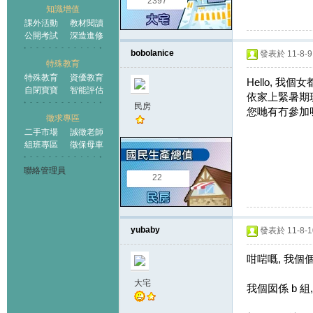
2397
知識增值
課外活動
教材閱讀
公開考試
深造進修
bobolanice
發表於 11-8-9 
特殊教育
特殊教育
資優教育
Hello, 我個女
自閉寶寶
智能評估
依家上緊暑期班,
民房
您哋有冇參加
徵求專區
二手市場
誠徵老師
組班專區
徵保母車
聯絡管理員
22
yubaby
發表於 11-8-10
咁啱嘅, 我個個都
大宅
我個囡係 b 組,