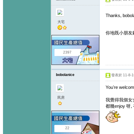
Thanks, bobol
大宅
你地既小朋友
2397
bobolanice
發表於 11-8-10
You're welcom
民房
我覺得我個女女
都幾enjoy 
22