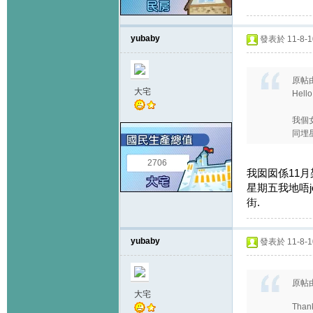
yubaby
發表於 11-8-10
原帖
大宅
Hell
我個女
同埋星
2706
我囡囡係11月
星期五我地唔j
街.
yubaby
發表於 11-8-10
原帖
大宅
Thank