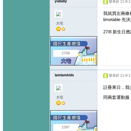
yubaby
發表於 11-8-11
我就買左兩條裙
timetabl
大宅
27/8 新生日
2706
lamlamkids
發表於 11-8-11
註冊果日，我
同兩套運動服
大宅
2397