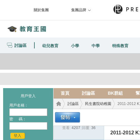
關於集團
集團品牌
討論區
幼兒教育
小學
中學
特殊教育
首頁
討論區
BK群組
幫
用戶登入
討論區
民生書院幼稚園
2011-2012
用戶名稱：
密 碼：
查看:
4207
|
回覆:
36
教育
›
›
›
2011-2012
登入