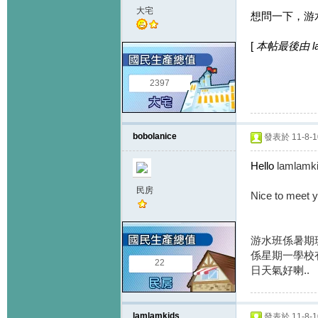
大宅
想問一下，游
[
本帖最後由 laml
2397
bobolanice
發表於 11-8-10
Hello
lamlamk
民房
Nice to meet 
游水班係暑期班
係星期一學校有
22
日天氣好喇..
lamlamkids
發表於 11-8-10