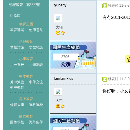
登記帳號
忘記密碼
yubaby
發表於 11-8-3 
討論區
有冇2011-20
教育王國
大宅
教育講場
使用意見
幼兒教育
幼校討論
幼教雜談
王國
2706
小學教育
小一選校
小學雜談
中學教育
lamlamkids
發表於 11-8-9 
升中派位
中學交流
初中教育
你好呀，小女都
專上教育
大宅
備戰大學
選科選校
國際教育
國際學校
海外留學