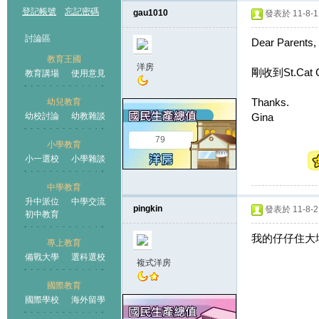
登記帳號
忘記密碼
gau1010
發表於 11-8-1 
討論區
Dear Parents,
教育王國
洋房
剛收到St.Cat
教育講場
使用意見
Thanks.
幼兒教育
幼校討論
幼教雜談
Gina
王國
79
小學教育
小一選校
小學雜談
中學教育
升中派位
中學交流
pingkin
發表於 11-8-2 
初中教育
我的仔仔住大埔
專上教育
備戰大學
選科選校
複式洋房
國際教育
國際學校
海外留學