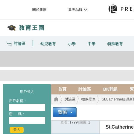
關於集團
集團品牌
討論區
幼兒教育
小學
中學
特殊教育
首頁
討論區
BK群組
幫
用戶登入
討論區
徵保母車
St.Catherine
用戶名稱：
密 碼：
查看:
1799
|
回覆:
1
教育
›
›
›
St.Cathe
登入