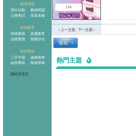
知識增值
134
課外活動
教材閱讀
公開考試
深造進修
特殊教育
‹ 上一主題
|
下一主題
›
特殊教育
資優教育
自閉寶寶
智能評估
徵求專區
二手市場
誠徵老師
熱門主題
組班專區
徵保母車
聯絡管理員