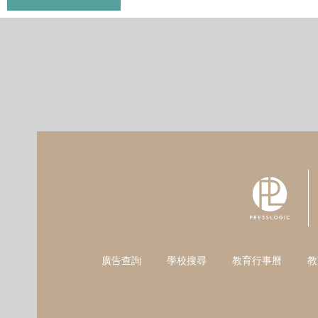
廣告查詢
學校搜尋
教育行事曆
教