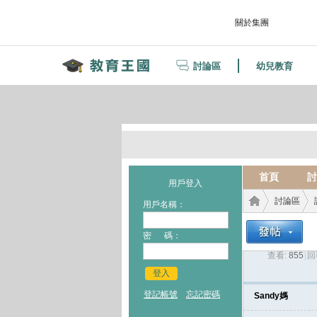
關於集團
討論區
幼兒教育
首頁
討
用戶登入
討論區
用戶名稱：
密 碼：
查看:
855
|
回
教育
›
›
登入
登記帳號
忘記密碼
Sandy媽