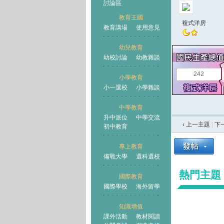
討論區
教育王國
複式洋房
教育講場
使用意見
幼兒教育
幼校討論
幼教雜談
王國
242
小學教育
小一選校
小學雜談
中學教育
升中派位
中學交流
‹ 上一主題
|
下
初中教育
專上教育
備戰大學
選科選校
熱門主題
國際教育
國際學校
海外留學
知識增值
課外活動
教材閱讀