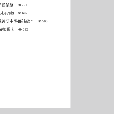
部份業務
721
Levels
692
城數研中學部補數？
590
ter扣賬卡
582