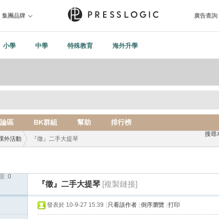
集團品牌
廣告查詢
小學
中學
特殊教育
海外升學
論區
BK群組
幫助
排行榜
搜尋
課外活動
『徵』二手大提琴
覆:
0
›
『徵』二手大提琴
[複製鏈接]
發表於 10-9-27 15:39
|
只看該作者
|
倒序瀏覽
|
打印