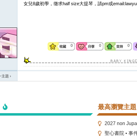
女兒8歲初學，徵求half size大提琴，請pm或email:
lawy
0
0
0
一主題
›
最高瀏覽主題
2027 non Ju
聖心書院 • 事