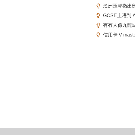
澳洲匯豐撤出
GCSE上唔到 A-
有冇人係九龍
信用卡 V mas