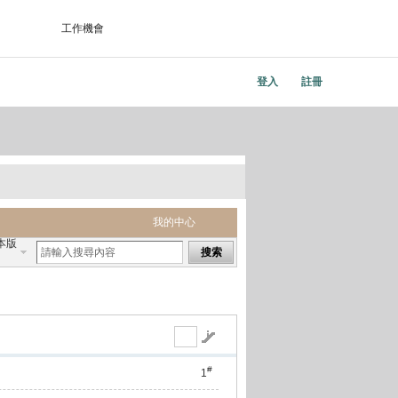
工作機會
登入
註冊
我的中心
本版
搜索
#
1